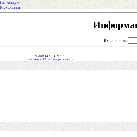
На главную
К скриптам
Информац
ID персонажа
© 2008 CCCP-GW.SU -
Синдикат 2142 online-игры gwars.io