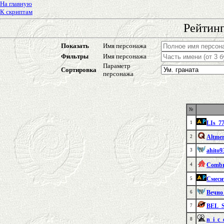
На главную
К скриптам
Рейтинг
Показать
Имя персонажа
Фильтры
Имя персонажа
Параметр
Сортировка
персонажа
№
LIs_7
1
Altme
2
ahito9
3
Combr
4
Смеси
5
Вечно
6
BEL_
7
n_i_c_
8