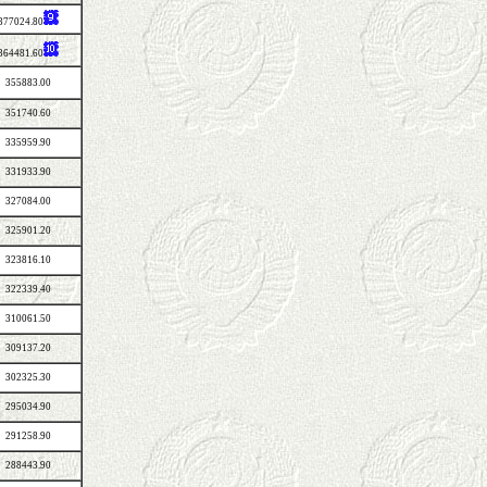
377024.80
364481.60
355883.00
351740.60
335959.90
331933.90
327084.00
325901.20
323816.10
322339.40
310061.50
309137.20
302325.30
295034.90
291258.90
288443.90