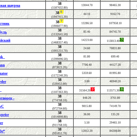
38
ная шаурма
13044.70
98465.30
(1587632.80)
38
44.10
9162.70
(1947915.30)
38
стник
13286.50
107958.10
(1906077.90)
38
буль
85.40
84745.70
(1132641.50)
38
айский
14223.00
113813.40
(1468357.40)
38
24.60
70831.80
(1001251.70)
38
ok_
81.80
699.40
(1399096.50)
38
ann
7706.40
44127.20
(873021.20)
38
zator
5359.60
81995.80
(1172240.20)
38
rder
3.00
46940.20
(530453.80)
38
_
31564.20
113571.30
(1107363.30)
38
отворец -
848.20
3761.80
(774768.10)
38
уС
9815.80
74149.70
(972704.60)
38
price
36.00
135.20
(1014898.80)
38
er
5.50
29465.10
(911768.10)
38
De*
12812.20
84208.00
(935951.70)