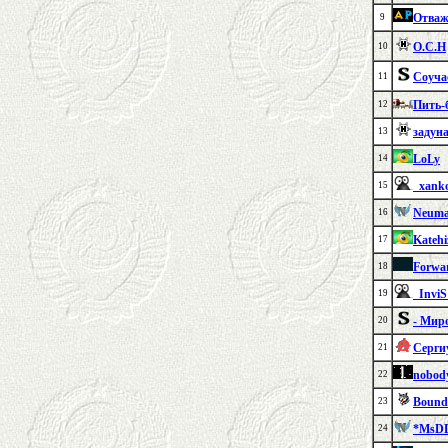
Отваж
9
О.С.Н
10
Соуча
11
Пить-
12
задун
13
LoLy
14
_xank
15
Neum
16
Katehi
17
Forwa
18
_InviS
19
- Мир
20
Серги
21
nobody
22
Bound
23
*MsD
24