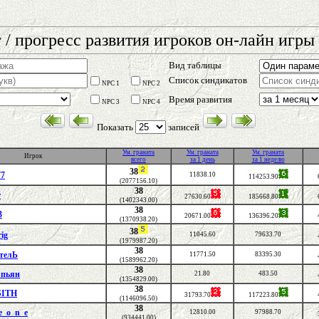
 / прогресс развития игроков он-лайн игры 
Вид таблицы
Список синдикатов
NPC 1
NPC 2
Время развития
NPC 3
NPC 4
Показать
записей
Ум. граната
Ум. граната
Ум. граната
Игрок
всего
за 1 день
за 1 неделю
38
77
11838.10
114253.90
(2077156.10)
38
r
27630.60
185668.80
(1402343.00)
38
3
20671.00
136396.20
(1370938.20)
38
ig
11045.60
79633.70
(1979987.20)
38
телЬ
11771.50
83395.30
(1589962.20)
38
 пьян
21.80
483.50
(1354829.00)
38
SITH
31793.70
117223.80
(1146096.50)
38
e_o_n_e
12810.00
97988.70
(934441.00)