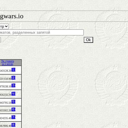
gwars.io
Ум. граната
за 1 месяц
643128.20
631150.90
479538.10
456235.20
443795.50
433302.20
424235.40
382906.40