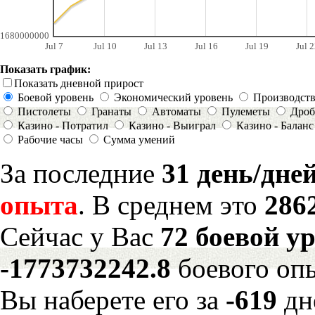
1680000000
Jul 7
Jul 10
Jul 13
Jul 16
Jul 19
Jul 2
Показать график:
Показать дневной прирост
Боевой уровень
Экономический уровень
Производст
Пистолеты
Гранаты
Автоматы
Пулеметы
Дроб
Казино - Потратил
Казино - Выиграл
Казино - Баланс
Рабочие часы
Сумма умений
За последние
31 день/дне
опыта
. В среднем это
286
Сейчас у Вас
72 боевой у
-1773732242.8
боевого оп
Вы наберете его за
-619
дн