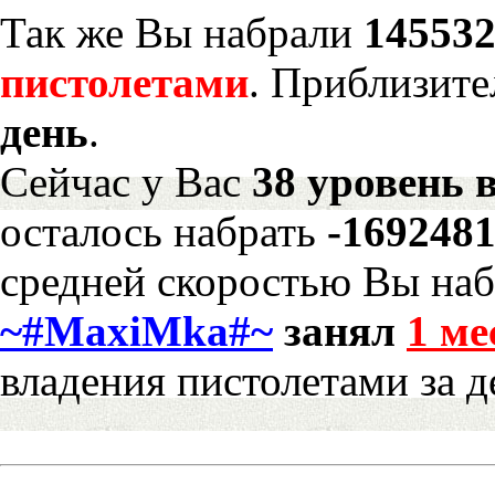
Так же Вы набрали
145532
пистолетами
. Приблизите
день
.
Сейчас у Вас
38 уровень 
осталось набрать
-169248
средней скоростью Вы наб
~#MaxiMka#~
занял
1 ме
владения пистолетами за д