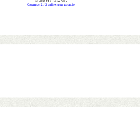
© 2008 CCCP-GW.SU -
Синдикат 2142 online-игры gwars.io