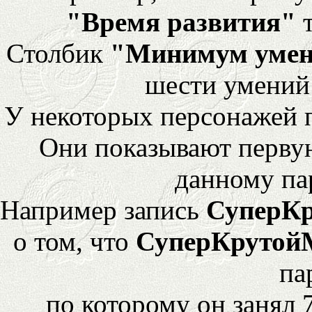
"Время развития"
т
Столбик
"Минимум уме
шести умений
У некоторых персонажей 
Они показывают перву
данному па
Например запись
СуперК
о том, что
СуперКрутой
па
по которому он занял 