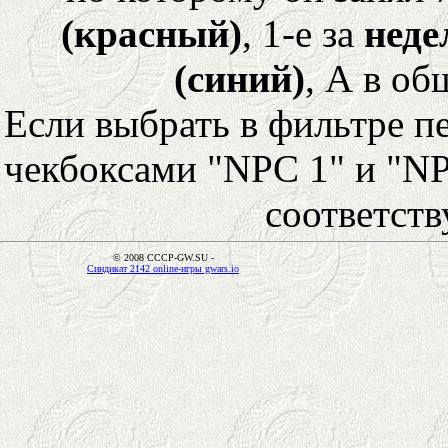
(красный)
, 1-е за
неде
(синий)
, А в об
Если выбрать в фильтре 
чекбоксами "NPC 1" и "NP
соответст
© 2008 CCCP-GW.SU -
Синдикат 2142 online-игры gwars.io