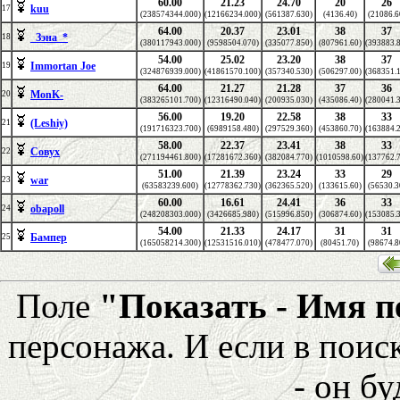
60.00
21.23
24.70
20
26
kuu
17
(238574344.000)
(12166234.000)
(561387.630)
(4136.40)
(21086.6
64.00
20.37
23.01
38
37
_Зэна_*
18
(380117943.000)
(9598504.070)
(335077.850)
(807961.60)
(393883.
54.00
25.02
23.20
38
37
Immortan Joe
19
(324876939.000)
(41861570.100)
(357340.530)
(506297.00)
(368351.
64.00
21.27
21.28
37
36
MonK-
20
(383265101.700)
(12316490.040)
(200935.030)
(435086.40)
(280041.
56.00
19.20
22.58
38
33
(Leshiy)
21
(191716323.700)
(6989158.480)
(297529.360)
(453860.70)
(163884.
58.00
22.37
23.41
38
33
Совух
22
(271194461.800)
(17281672.360)
(382084.770)
(1010598.60)
(137762.
51.00
21.39
23.24
33
29
war
23
(63583239.600)
(12778362.730)
(362365.520)
(133615.60)
(56530.3
60.00
16.61
24.41
36
33
obapoll
24
(248208303.000)
(3426685.980)
(515996.850)
(306874.60)
(153085.
54.00
21.33
24.17
31
31
Бампер
25
(165058214.300)
(12531516.010)
(478477.070)
(80451.70)
(98674.8
Поле
"Показать - Имя 
персонажа. И если в поис
- он бу