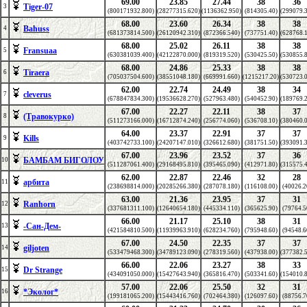
69.00
23.85
27.44
38
36
Tiger-07
3
(800171932.800)
(28277315.620)
(1136362.950)
(814305.40)
(299079.
68.00
23.60
26.34
38
38
Bahuss
4
(681373814.500)
(26120942.310)
(872366.540)
(737751.40)
(628768.
68.00
25.02
26.11
38
38
Fransuaa
5
(630381039.400)
(42122870.000)
(819319.520)
(530425.50)
(530855.
68.00
24.86
25.33
38
38
Tiraera
6
(705037504.600)
(38551048.180)
(669991.660)
(1215217.20)
(530723.
62.00
22.74
24.49
38
34
cleverus
7
(678847834.300)
(19536628.270)
(527963.480)
(540452.90)
(189769.
67.00
22.27
22.11
38
37
(Травокурко)
8
(511273166.000)
(16712874.240)
(256774.060)
(536708.10)
(380460.
64.00
23.37
22.91
37
37
Kills
9
(403742733.100)
(24207147.010)
(326612.680)
(381751.50)
(393091.
67.00
23.96
23.52
37
36
БАМБАМ БИГОЛОУ
10
(511287061.400)
(29168495.810)
(395465.090)
(412971.80)
(315575.
62.00
22.87
22.46
32
28
арбита
11
(238698814.000)
(20285266.380)
(287078.180)
(116108.00)
(40026.2
63.00
21.36
23.95
37
31
Ranhorn
12
(337681311.100)
(12640654.180)
(445334.110)
(365625.90)
(79764.5
66.00
21.17
25.10
38
31
-Сан-Дем-
13
(421584810.500)
(11939963.910)
(628234.760)
(795948.60)
(94548.6
67.00
24.50
22.35
37
37
giljoten
14
(533479468.300)
(34789123.090)
(278319.560)
(437938.00)
(377382.
66.00
22.06
23.27
38
33
Dr Strange
15
(434091050.000)
(15427643.940)
(365816.470)
(503341.60)
(154010.
57.00
22.06
25.50
32
31
*Эколог*
16
(199181065.200)
(15443416.760)
(702464.380)
(126097.60)
(88756.7