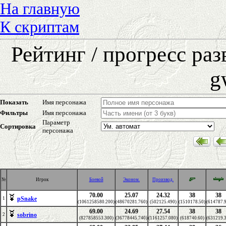
На главную
К скриптам
Рейтинг / прогресс ра
g
Показать
Имя персонажа
Фильтры
Имя персонажа
Параметр
Сортировка
персонажа
№
Игрок
Боевой
Эконом.
Производ.
70.00
25.07
24.32
38
38
pSnake
1
(1061258580.200)
(48670281.760)
(502125.490)
(1510178.50)
(614787.
69.00
24.69
27.54
38
38
sobrino
2
(827858553.300)
(36778445.740)
(1161257.080)
(618740.60)
(631219.