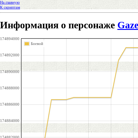
На главную
К скриптам
Информация о персонаже
Gaze
174894000
Боевой
174892000
174890000
174888000
174886000
174884000
174882000