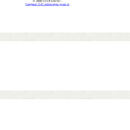
© 2008 CCCP-GW.SU -
Синдикат 2142 online-игры gwars.io