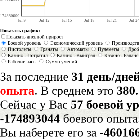
174880000
Jul 9
Jul 12
Jul 15
Jul 18
Jul 21
Jul 2
Показать график:
Показать дневной прирост
Боевой уровень
Экономический уровень
Производст
Пистолеты
Гранаты
Автоматы
Пулеметы
Дроб
Казино - Потратил
Казино - Выиграл
Казино - Баланс
Рабочие часы
Сумма умений
За последние
31 день/дне
опыта
. В среднем это
380
Сейчас у Вас
57 боевой у
-174893044
боевого опыта
Вы наберете его за
-46016