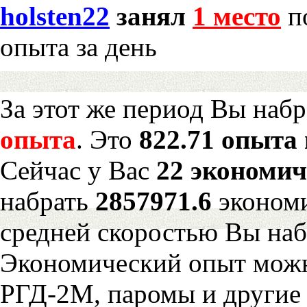
holsten22
занял
1 место
по
опыта за день
За этот же период Вы наб
опыта
. Это
822.71 опыта 
Сейчас у Вас
22 экономич
набрать
2857971.6
экономи
средней скоростью Вы наб
Экономический опыт можн
РГД-2М, паромы и другие 