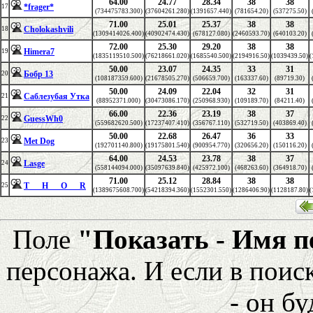
64.00
24.77
28.34
38
38
*frager*
17
(734475783.300)
(37604261.280)
(1391657.440)
(781654.20)
(537275.50)
71.00
25.01
25.37
38
38
Cholokashvili
18
(1309414026.400)
(40902474.430)
(678127.080)
(2460593.70)
(640103.20)
72.00
25.30
29.20
38
38
Himera7
19
(1835119510.500)
(76218661.020)
(1685540.500)
(2194916.50)
(1039439.50)
(
50.00
23.07
24.35
33
31
Бобр 13
20
(108187359.600)
(21678505.270)
(506659.700)
(163337.60)
(89719.30)
50.00
24.09
22.04
32
31
Саблезубая Утка
21
(88952371.000)
(30473086.170)
(250968.930)
(109189.70)
(84211.40)
66.00
22.36
23.19
38
37
GuessWh0
22
(559682620.500)
(17237407.410)
(356767.110)
(532719.50)
(403869.40)
50.00
22.68
26.47
36
33
Met Dog
23
(192701140.800)
(19175801.540)
(900954.770)
(320656.20)
(150116.20)
64.00
24.53
23.78
38
37
Lasge
24
(558144094.000)
(35097639.840)
(425972.100)
(468263.60)
(364918.70)
71.00
25.12
28.84
38
38
T___H___O___R
25
(1389675608.700)
(54218394.360)
(1552301.550)
(1286406.90)
(1128187.80)
(
Поле
"Показать - Имя 
персонажа. И если в поис
- он бу