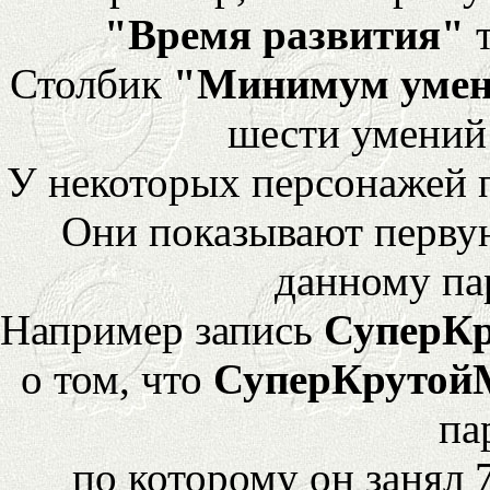
"Время развития"
т
Столбик
"Минимум уме
шести умений
У некоторых персонажей 
Они показывают перву
данному па
Например запись
СуперК
о том, что
СуперКрутой
па
по которому он занял 