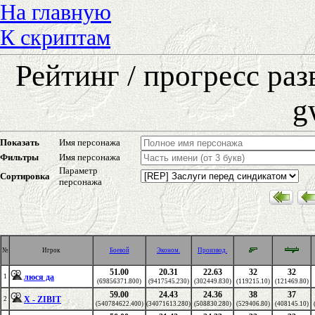
На главную
К скриптам
Рейтинг / прогресс ра
g
Показать
Имя персонажа
Фильтры
Имя персонажа
Параметр
Сортировка
персонажа
№
Игрок
Боевой
Эконом.
Производ.
51.00
20.31
22.63
32
32
люся да
1
(69856371.800)
(9417545.230)
(302449.830)
(119215.10)
(121469.80)
59.00
24.43
24.36
38
37
X - ZIBIT
2
(540784622.400)
(34071613.280)
(508830.280)
(529406.80)
(408145.10)