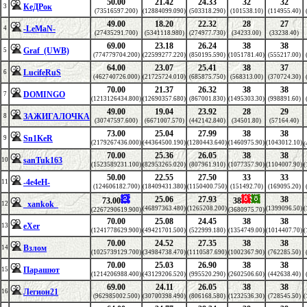
50.00
21.42
24.33
32
32
КеДРок
3
(73516597.200)
(12884099.090)
(503318.290)
(101538.10)
(114955.40)
49.00
18.20
22.32
28
27
-LeMaN-
4
(27435291.700)
(5341118.980)
(274977.730)
(34233.00)
(33238.40)
69.00
23.18
26.24
38
38
Graf_(UWB)
5
(774779704.200)
(22599277.220)
(850195.590)
(1051781.40)
(555217.00)
64.00
23.07
25.41
38
37
LucifeRuS
6
(462740726.000)
(21725724.010)
(685875.750)
(568313.00)
(370724.30)
70.00
21.37
26.32
38
38
DOMINGO
7
(1213126434.800)
(12690357.680)
(867001.830)
(1495303.30)
(998891.60)
49.00
19.04
23.92
28
29
ЗАЖИГАЛОЧКА
8
(30747597.600)
(6671007.570)
(442142.840)
(34501.80)
(57164.40)
73.00
25.04
27.99
38
38
Sn1KeR
9
(2179267436.000)
(44364500.190)
(1280443.640)
(1460975.90)
(1043012.10)
(
70.00
25.36
26.05
38
38
sanTuk163
10
(1523589231.100)
(82953265.020)
(807961.910)
(1077357.90)
(1104007.90)
(
50.00
22.55
27.50
33
33
-4e4eH-
11
(124606182.700)
(18409431.380)
(1150400.750)
(151492.70)
(169095.20)
25.06
27.93
38
73.00
38
_xankok_
12
(46897363.480)
(1265208.200)
(1399096.50)
(
(2267290619.900)
(3680975.70)
70.00
25.08
24.45
38
38
eXer
13
(1241778629.900)
(49421701.500)
(522999.180)
(1354749.00)
(1014407.70)
(
70.00
24.52
27.35
38
38
Взлом
14
(1025739129.700)
(34984738.470)
(1110587.690)
(1002367.90)
(762285.50)
70.00
25.03
26.90
38
38
Парашют
15
(1214206988.400)
(43129206.520)
(995520.290)
(2602506.60)
(442638.40)
69.00
24.11
26.05
38
38
Легион21
16
(962985002.500)
(30700398.490)
(806168.580)
(1232536.30)
(728545.50)
(