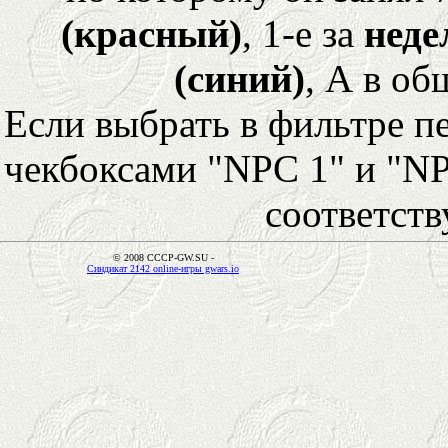
(красный)
, 1-е за
неде
(синий)
, А в об
Если выбрать в фильтре 
чекбоксами "NPC 1" и "NP
соответст
© 2008 CCCP-GW.SU -
Синдикат 2142 online-игры gwars.io