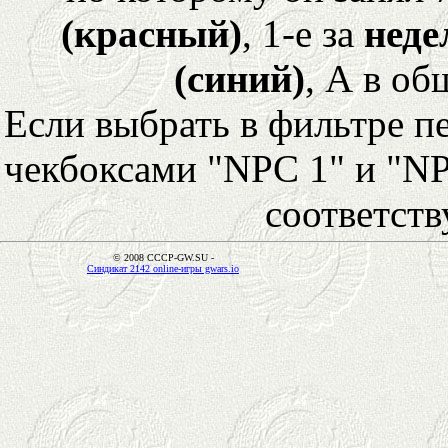
(красный)
, 1-е за
неде
(синий)
, А в об
Если выбрать в фильтре 
чекбоксами "NPC 1" и "NP
соответст
© 2008 CCCP-GW.SU -
Синдикат 2142 online-игры gwars.io