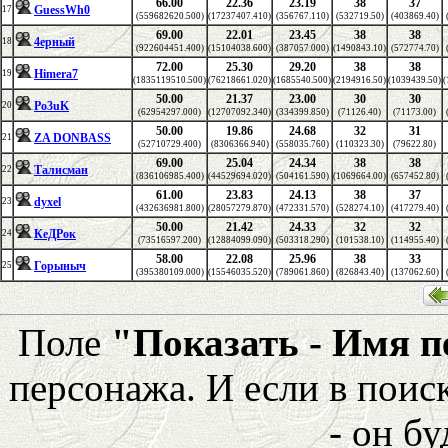
66.00
22.36
23.19
38
37
GuessWh0
17
(559682620.500)
(17237407.410)
(356767.110)
(532719.50)
(403869.40)
69.00
22.01
23.45
38
38
4ерный
18
(922604451.400)
(15104038.600)
(387057.000)
(1490843.10)
(572774.70)
72.00
25.30
29.20
38
38
Himera7
19
(1835119510.500)
(76218661.020)
(1685540.500)
(2194916.50)
(1039439.50)
(
50.00
21.37
23.00
30
30
Po3uK
20
(62954297.000)
(12707092.340)
(334399.850)
(71126.40)
(71173.00)
50.00
19.86
24.68
32
31
ZA DONBASS
21
(52710729.400)
(8306366.940)
(558035.760)
(110323.30)
(79622.80)
69.00
25.04
24.34
38
38
Талисман
22
(836106985.400)
(44529694.020)
(504161.590)
(1069664.00)
(657452.80)
61.00
23.83
24.13
38
37
dyxel
23
(432636981.800)
(28057279.870)
(472331.570)
(528274.10)
(417279.40)
50.00
21.42
24.33
32
32
КеДРок
24
(73516597.200)
(12884099.090)
(503318.290)
(101538.10)
(114955.40)
58.00
22.08
25.96
38
33
Горыныч
25
(395380109.000)
(15546035.520)
(789061.860)
(826843.40)
(137062.60)
Поле
"Показать - Имя 
персонажа. И если в поис
- он бу