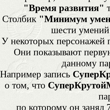
"Время развития"
т
Столбик
"Минимум уме
шести умений
У некоторых персонажей 
Они показывают перву
данному па
Например запись
СуперК
о том, что
СуперКрутой
па
по которому он занял 