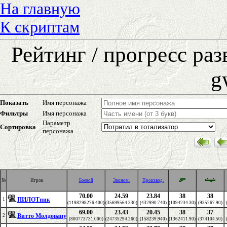
На главную
К скриптам
Рейтинг / прогресс ра
g
Показать
Имя персонажа
Фильтры
Имя персонажа
Параметр
Сортировка
персонажа
№
Игрок
Боевой
Эконом.
Производ.
70.00
24.59
23.84
38
38
ПИЛОТник
1
(1198298276.400)
(35699564.330)
(432990.740)
(1094234.30)
(935267.90)
69.00
23.43
20.45
38
37
Витто Молдовану
2
(800773731.000)
(24735294.260)
(158239.940)
(1362411.90)
(374104.50)