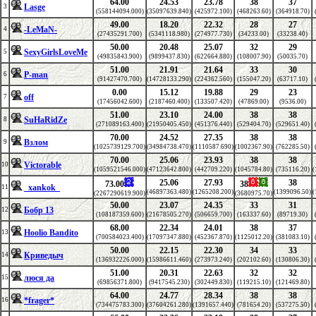
64.00
24.53
23.78
38
37
Lasge
3
(558144094.000)
(35097639.840)
(425972.100)
(468263.60)
(364918.70)
49.00
18.20
22.32
28
27
-LeMaN-
4
(27435291.700)
(5341118.980)
(274977.730)
(34233.00)
(33238.40)
50.00
20.48
25.07
32
29
SexyGirlsLoveMe
5
(49835843.900)
(9899437.830)
(622664.880)
(108007.90)
(50035.70)
51.00
21.91
21.64
33
30
P-man
6
(91427470.700)
(14728133.290)
(224362.560)
(155047.20)
(63717.10)
0.00
15.12
19.88
29
23
off
7
(17456042.600)
(2187460.400)
(133507.420)
(47869.00)
(9536.00)
51.00
23.10
24.00
38
38
SuHaRidZe
8
(271089163.400)
(21950405.450)
(451376.440)
(529404.70)
(529651.40)
70.00
24.52
27.35
38
38
Взлом
9
(1025739129.700)
(34984738.470)
(1110587.690)
(1002367.90)
(762285.50)
70.00
25.06
23.93
38
38
Victorable
10
(1059521546.000)
(47123642.800)
(442709.220)
(1045784.80)
(735116.20)
(
25.06
27.93
38
73.00
38
_xankok_
11
(46897363.480)
(1265208.200)
(1399096.50)
(
(2267290619.900)
(3680975.70)
50.00
23.07
24.35
33
31
Бобр 13
12
(108187359.600)
(21678505.270)
(506659.700)
(163337.60)
(89719.30)
68.00
22.34
24.01
38
37
Hoolio Bandito
13
(700584023.400)
(17097347.880)
(452367.870)
(1125012.20)
(381083.10)
50.00
22.15
22.30
34
33
Криведыч
14
(136932226.000)
(15986611.460)
(273973.240)
(202102.60)
(130806.30)
51.00
20.31
22.63
32
32
люся да
15
(69856371.800)
(9417545.230)
(302449.830)
(119215.10)
(121469.80)
64.00
24.77
28.34
38
38
*frager*
16
(734475783.300)
(37604261.280)
(1391657.440)
(781654.20)
(537275.50)