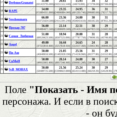
51.00
20.61
15.93
34
32
DerbmocGranatoi
17
(101419795.000)
(10251552.440)
(44670.800)
(173796.00)
(107366.80)
(14
54.00
23.35
24.95
36
31
RAPE
18
(133894311.800)
(24006884.360)
(601295.740)
(308883.60)
(78217.70)
(19
66.00
23.36
24.00
30
31
Sesshoumaru
19
(433725634.500)
(24112291.240)
(450643.610)
(66185.50)
(87855.20)
(63
56.00
22.14
22.51
38
29
Прохар-707
20
(204884671.500)
(15908699.500)
(291420.310)
(447823.10)
(51602.00)
(4
51.00
18.94
20.88
31
28
Самая_Любимая
21
(69526623.500)
(6507525.090)
(177787.750)
(79698.10)
(43706.00)
(8
49.00
16.44
24.65
24
28
Angel
22
(37322810.400)
(3257618.410)
(553137.360)
(13061.90)
(40898.20)
(2
50.00
21.05
25.56
31
29
Пи-Аш
23
(45049016.500)
(11492028.190)
(714136.960)
(81377.80)
(51552.80)
(5
50.00
20.14
24.88
30
27
CuMoH
24
(49955901.400)
(8957340.360)
(590061.260)
(58106.50)
(31939.10)
(10
50.00
21.56
25.24
30
29
ScB_MOHAX
25
(50489725.500)
(13398623.800)
(654113.480)
(66259.20)
(54528.90)
(7
Поле
"Показать - Имя 
персонажа. И если в поис
- он бу