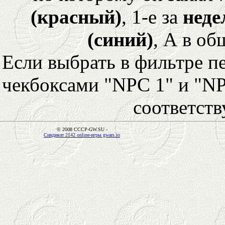
(красный)
, 1-е за
неде
(синий)
, А в об
Если выбрать в фильтре 
чекбоксами "NPC 1" и "NP
соответст
© 2008 CCCP-GW.SU -
Синдикат 2142 online-игры gwars.io