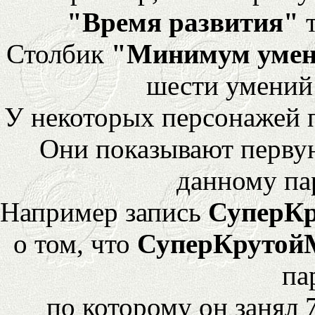
"Время развития"
т
Столбик
"Минимум уме
шести умений
У некоторых персонажей 
Они показывают перву
данному па
Например запись
СуперК
о том, что
СуперКрутой
па
по которому он занял 