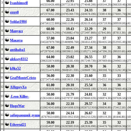
66.00
22.95
25.88
37
37
Ivanhimself
3
(413316426.400)
(20772138.070)
(774048.200)
(418144.20)
(366359.40)
(36
67.00
23.43
24.33
38
36
stere0
4
(472378352.200)
(24705369.720)
(503678.590)
(733814.90)
(276001.70)
(36
60.00
22.26
26.14
37
37
Soldat1984
5
(567561222.800)
(16651530.040)
(826519.450)
(426759.90)
(389930.00)
(45
60.00
19.43
22.29
29
31
Мануил
6
(268181576.200)
(7458882.470)
(272497.860)
(57842.80)
(87813.30)
(8
57.00
23.04
23.27
37
37
Макита
7
(345507070.700)
(21469896.760)
(365655.630)
(364435.50)
(351935.40)
(36
67.00
22.49
27.34
38
31
antihaba1
8
(472979343.100)
(18039615.500)
(1109271.340)
(547396.20)
(98593.60)
(40
64.00
23.02
26.55
37
36
aleksey8312
9
(396332074.600)
(21232585.430)
(917249.730)
(397069.60)
(294903.10)
(27
58.00
20.38
20.70
36
32
k0ks52
10
(332255476.800)
(9608501.330)
(169609.730)
(300308.70)
(115262.30)
(24
56.00
22.30
21.60
35
33
GrafMonteCristo
11
(227247549.400)
(16859615.130)
(221664.180)
(214252.10)
(156003.00)
(21
61.00
20.10
25.54
36
36
AHgpeyXo
12
(235693936.900)
(8848946.920)
(709908.100)
(276169.10)
(270900.40)
(23
50.00
21.79
24.81
32
32
-Leon Killer-
13
(126143651.600)
(14279737.600)
(578660.020)
(106974.30)
(107636.50)
(13
56.00
22.10
29.57
34
30
HugoWar
14
(159024343.600)
(15641698.020)
(1828752.910)
(200836.80)
(73412.50)
(9
50.00
24.14
26.67
32
31
забирающий души
15
(67679554.600)
(31011952.050)
(945213.520)
(109119.20)
(81846.80)
(10
59.00
22.19
25.39
35
32
Ethereal21
16
(151054937.000)
(16202883.910)
(682836.090)
(244476.70)
(108936.30)
(11