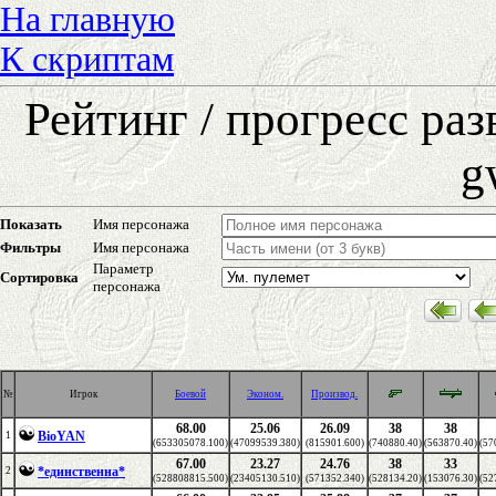
На главную
К скриптам
Рейтинг / прогресс ра
g
Показать
Имя персонажа
Фильтры
Имя персонажа
Параметр
Сортировка
персонажа
№
Игрок
Боевой
Эконом.
Производ.
68.00
25.06
26.09
38
38
BioYAN
1
(653305078.100)
(47099539.380)
(815901.600)
(740880.40)
(563870.40)
(57
67.00
23.27
24.76
38
33
*единственна*
2
(528808815.500)
(23405130.510)
(571352.340)
(528134.20)
(153076.30)
(52