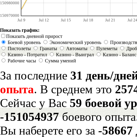
150980000
150970000
Jul 9
Jul 12
Jul 15
Jul 18
Jul 21
Jul 2
Показать график:
Показать дневной прирост
Боевой уровень
Экономический уровень
Производст
Пистолеты
Гранаты
Автоматы
Пулеметы
Дроб
Казино - Потратил
Казино - Выиграл
Казино - Баланс
Рабочие часы
Сумма умений
За последние
31 день/дне
опыта
. В среднем это
257
Сейчас у Вас
59 боевой у
-151054937
боевого опыта
Вы наберете его за
-58667