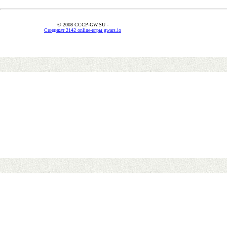
© 2008 CCCP-GW.SU -
Синдикат 2142 online-игры gwars.io