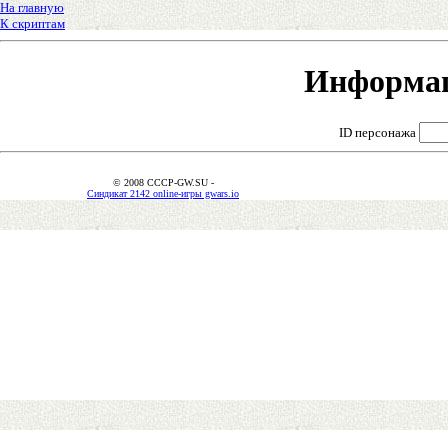
На главную
К скриптам
Информац
ID персонажа
© 2008 CCCP-GW.SU -
Синдикат 2142 online-игры gwars.io