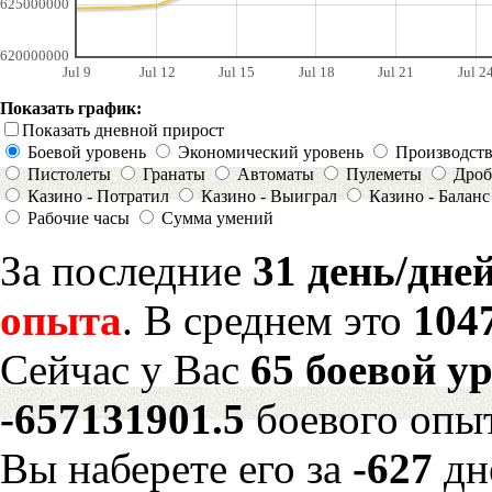
625000000
620000000
Jul 9
Jul 12
Jul 15
Jul 18
Jul 21
Jul 2
Показать график:
Показать дневной прирост
Боевой уровень
Экономический уровень
Производст
Пистолеты
Гранаты
Автоматы
Пулеметы
Дроб
Казино - Потратил
Казино - Выиграл
Казино - Баланс
Рабочие часы
Сумма умений
За последние
31 день/дне
опыта
. В среднем это
104
Сейчас у Вас
65 боевой у
-657131901.5
боевого опы
Вы наберете его за
-627
дн