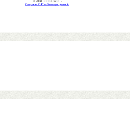
© 2008 CCCP-GW.SU -
Синдикат 2142 online-игры gwars.io