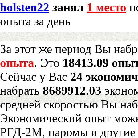
holsten22
занял
1 место
по
опыта за день
За этот же период Вы наб
опыта
. Это
18413.09 опыт
Сейчас у Вас
24 экономич
набрать
8689912.03
эконом
средней скоростью Вы наб
Экономический опыт можн
РГД-2М, паромы и другие 