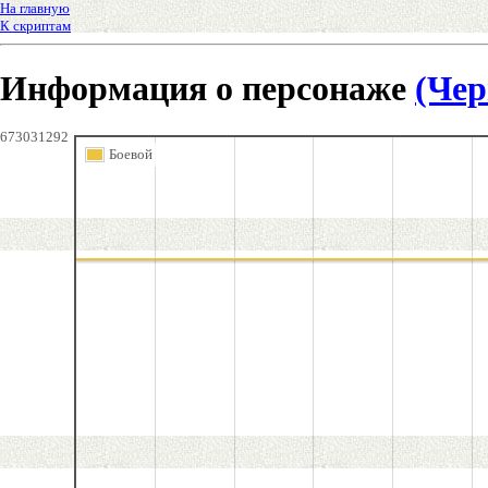
На главную
К скриптам
Информация о персонаже
(Чер
673031292
Боевой