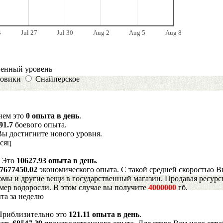
4
Jul 27
Jul 30
Aug 2
Aug 5
Aug 8
венный уровень
овики
Снайперское
днем это
0 опыта в день
.
91.7
боевого опыта.
Вы достигните нового уровня.
есяц
. Это
10627.93 опыта в день
.
7677450.02
экономического опыта. С такой средней скоростью В
мы и другие вещи в государственный магазин. Продавая ресурс
имер водоросли. В этом случае вы получите
4000000
гб.
та за неделю
 Приблизительно это
121.11 опыта в день
.