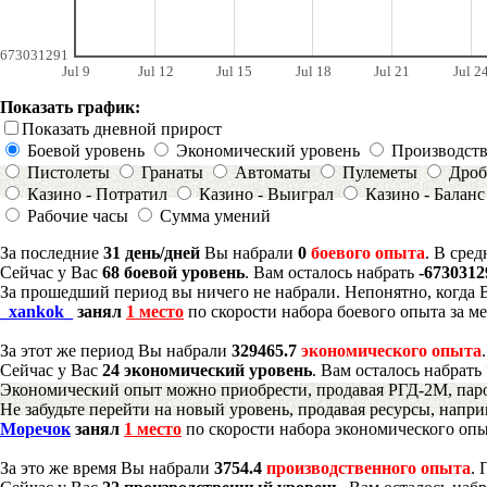
673031291
Jul 9
Jul 12
Jul 15
Jul 18
Jul 21
Jul 2
Показать график:
Показать дневной прирост
Боевой уровень
Экономический уровень
Производст
Пистолеты
Гранаты
Автоматы
Пулеметы
Дроб
Казино - Потратил
Казино - Выиграл
Казино - Баланс
Рабочие часы
Сумма умений
За последние
31 день/дней
Вы набрали
0
боевого опыта
. В сре
Сейчас у Вас
68 боевой уровень
. Вам осталось набрать
-6730312
За прошедший период вы ничего не набрали. Непонятно, когда 
_xankok_
занял
1 место
по скорости набора боевого опыта за м
За этот же период Вы набрали
329465.7
экономического опыта
Сейчас у Вас
24 экономический уровень
. Вам осталось набрать
Экономический опыт можно приобрести, продавая РГД-2М, паро
Не забудьте перейти на новый уровень, продавая ресурсы, напр
Моречок
занял
1 место
по скорости набора экономического опы
За это же время Вы набрали
3754.4
производственного опыта
.