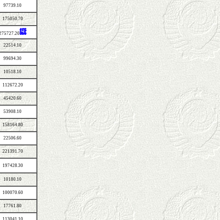
97739.10
175050.70
275727.20
22514.10
99694.30
10518.10
112672.20
45420.60
53908.10
158164.80
22506.60
221391.70
197428.30
10180.10
100070.60
17761.80
113041.10