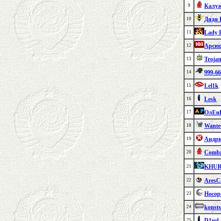
Калуж
9
Дядя
10
Lady 
11
Арсю
12
Troja
13
999-66
14
Lel1k
15
Lesk
16
ОлЕн
17
Wante
18
Андр
19
Combr
20
KHUR
21
AresC
22
Носор
23
konst
24
D1rol
25