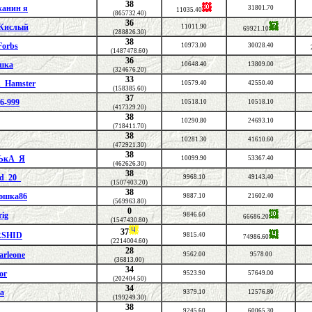
38
анин я
31801.70
11035.40
(865732.40)
36
 Кислый
11011.90
69921.10
(288826.30)
38
Forbs
10973.00
30028.40
(1487478.60)
36
шка
10648.40
13809.00
(324676.20)
33
n_Hamster
10579.40
42550.40
(158385.60)
37
6-999
10518.10
10518.10
(417329.20)
38
10290.80
24693.10
(718411.70)
38
10281.30
41610.60
(472921.30)
38
ЬкА_Я
10099.90
53367.40
(462626.30)
38
d_20_
9968.10
49143.40
(1507403.20)
38
юшка86
9887.10
21602.40
(569963.80)
0
ig
9846.60
66686.20
(1547430.80)
37
SHID
9815.40
74986.60
(2214004.60)
28
arleone
9562.00
9578.00
(36813.00)
34
ог
9523.90
57649.00
(202404.50)
34
sa
9379.10
12576.80
(199249.30)
38
9245.60
60065.30