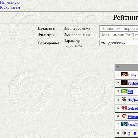
На главную
К скриптам
Рейтинг
Показать
Имя персонажа
Фильтры
Имя персонажа
Параметр
Сортировка
персонажа
№
luboy
1
Forbi
2
Piff
3
ЧиДа-
4
Gelea
5
Winst
6
Stan7
7
((__В
8