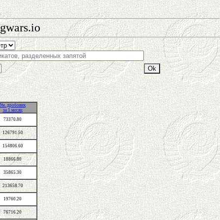
gwars.io
Ум. дробовик
за 1 месяц
73370.80
126791.50
154806.60
18866.80
35865.30
213658.70
19760.20
76716.20