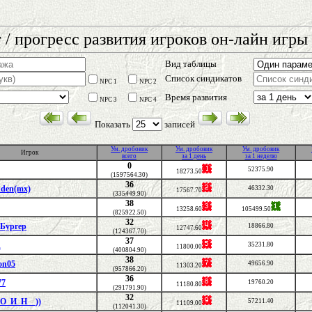
 / прогресс развития игроков он-лайн игры 
Вид таблицы
Список синдикатов
NPC 1
NPC 2
Время развития
NPC 3
NPC 4
Показать
записей
Ум. дробовик
Ум. дробовик
Ум. дробовик
Игрок
всего
за 1 день
за 1 неделю
0
52375.90
18273.50
(1597564.30)
36
dden(mx)
46332.30
17567.70
(335449.90)
38
13258.60
105499.50
(825922.50)
32
Бургер
18866.80
12747.60
(124367.70)
37
d
35231.80
11800.00
(400804.90)
38
on05
49656.90
11303.20
(957866.20)
36
77
19760.20
11180.80
(291791.90)
32
_О_И_Н__))
57211.40
11109.00
(112041.30)