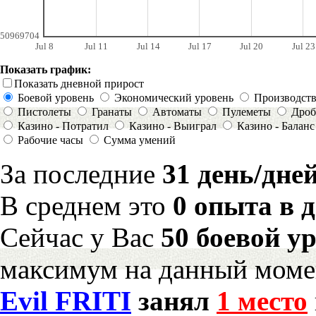
50969704
Jul 8
Jul 11
Jul 14
Jul 17
Jul 20
Jul 23
Показать график:
Показать дневной прирост
Боевой уровень
Экономический уровень
Производст
Пистолеты
Гранаты
Автоматы
Пулеметы
Дроб
Казино - Потратил
Казино - Выиграл
Казино - Баланс
Рабочие часы
Сумма умений
За последние
31 день/дне
В среднем это
0 опыта в 
Сейчас у Вас
50 боевой у
максимум на данный моме
Evil FRITI
занял
1 место