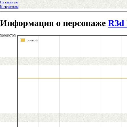
На главную
К скриптам
Информация о персонаже
R3d
50969705
Боевой