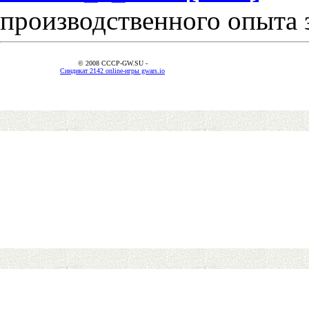
производственного опыта 
© 2008 CCCP-GW.SU -
Синдикат 2142 online-игры gwars.io