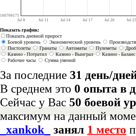
160769175
Jul 8
Jul 11
Jul 14
Jul 17
Jul 20
Jul 2
Показать график:
Показать дневной прирост
Боевой уровень
Экономический уровень
Производст
Пистолеты
Гранаты
Автоматы
Пулеметы
Дроб
Казино - Потратил
Казино - Выиграл
Казино - Баланс
Рабочие часы
Сумма умений
За последние
31 день/дне
В среднем это
0 опыта в 
Сейчас у Вас
50 боевой у
максимум на данный моме
_xankok_
занял
1 место
п