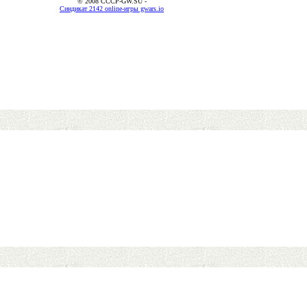
© 2008 CCCP-GW.SU -
Синдикат 2142 online-игры gwars.io