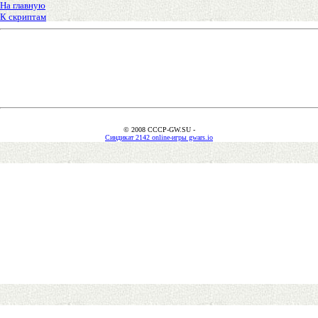
На главную
К скриптам
© 2008 CCCP-GW.SU -
Синдикат 2142 online-игры gwars.io