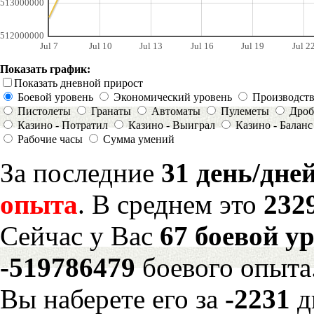
513000000
512000000
Jul 7
Jul 10
Jul 13
Jul 16
Jul 19
Jul 2
Показать график:
Показать дневной прирост
Боевой уровень
Экономический уровень
Производст
Пистолеты
Гранаты
Автоматы
Пулеметы
Дроб
Казино - Потратил
Казино - Выиграл
Казино - Баланс
Рабочие часы
Сумма умений
За последние
31 день/дне
опыта
. В среднем это
232
Сейчас у Вас
67 боевой у
-519786479
боевого опыта
Вы наберете его за
-2231
д