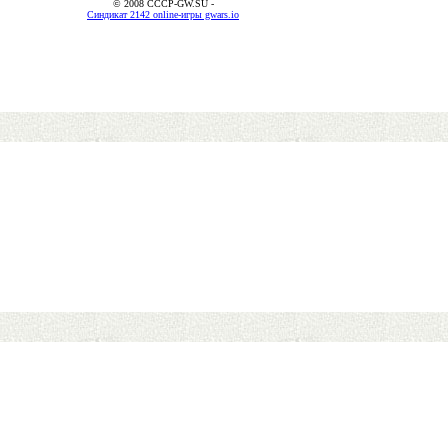
© 2008 CCCP-GW.SU -
Синдикат 2142 online-игры gwars.io