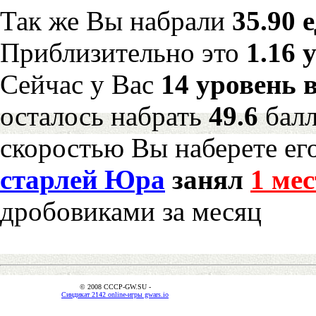
Так же Вы набрали
35.90 
Приблизительно это
1.16 
Сейчас у Вас
14 уровень 
осталось набрать
49.6
бал
скоростью Вы наберете ег
старлей Юра
занял
1 мес
дробовиками за месяц
© 2008 CCCP-GW.SU -
Синдикат 2142 online-игры gwars.io