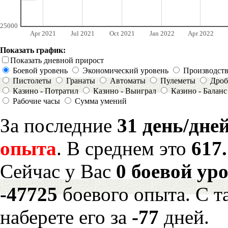
25000
Apr 2021
Jul 2021
Oct 2021
Jan 2022
Apr 2022
Показать график:
Показать дневной прирост
Боевой уровень
Экономический уровень
Производст
Пистолеты
Гранаты
Автоматы
Пулеметы
Дроб
Казино - Потратил
Казино - Выиграл
Казино - Баланс
Рабочие часы
Сумма умений
За последние
31 день/дне
опыта
. В среднем это
617
Сейчас у Вас
0 боевой ур
-47725
боевого опыта. С 
наберете его за
-77
дней.