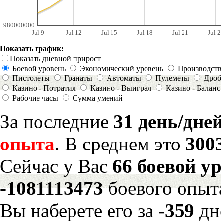
980000000
Jul 9
Jul 12
Jul 15
Jul 18
Jul 21
Jul 2
Показать график:
Показать дневной прирост
Боевой уровень
Экономический уровень
Производст
Пистолеты
Гранаты
Автоматы
Пулеметы
Дроб
Казино - Потратил
Казино - Выиграл
Казино - Баланс
Рабочие часы
Сумма умений
За последние
31 день/дне
опыта
. В среднем это
300
Сейчас у Вас
66 боевой у
-1081113473
боевого опыт
Вы наберете его за
-359
дн