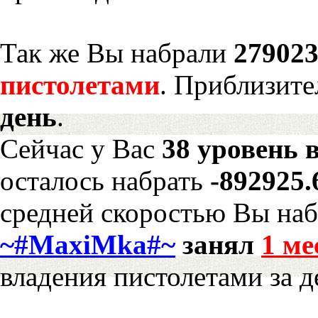
Так же Вы набрали
279023
пистолетами
. Приблизите
день
.
Сейчас у Вас
38 уровень 
осталось набрать
-892925
средней скоростью Вы наб
~#MaxiMka#~
занял
1 ме
владения пистолетами за д