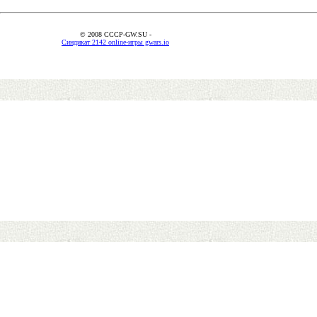
© 2008 CCCP-GW.SU -
Синдикат 2142 online-игры gwars.io