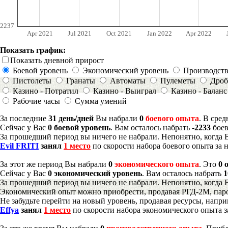
2237
Apr 2021
Jul 2021
Oct 2021
Jan 2022
Apr 2022
Показать график:
Показать дневной прирост
Боевой уровень
Экономический уровень
Производст
Пистолеты
Гранаты
Автоматы
Пулеметы
Дроб
Казино - Потратил
Казино - Выиграл
Казино - Баланс
Рабочие часы
Сумма умений
За последние
31 день/дней
Вы набрали
0
боевого опыта
. В сре
Сейчас у Вас
0 боевой уровень
. Вам осталось набрать
-2233
боев
За прошедший период вы ничего не набрали. Непонятно, когда 
Evil FRITI
занял
1 место
по скорости набора боевого опыта за 
За этот же период Вы набрали
0
экономического опыта
. Это
0 
Сейчас у Вас
0 экономический уровень
. Вам осталось набрать
1
За прошедший период вы ничего не набрали. Непонятно, когда 
Экономический опыт можно приобрести, продавая РГД-2М, паро
Не забудьте перейти на новый уровень, продавая ресурсы, напр
Effya
занял
1 место
по скорости набора экономического опыта з