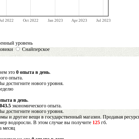
Jul 2022
Oct 2022
Jan 2023
Apr 2023
Jul 2023
венный уровень
овики
Снайперское
днем это
0 опыта в день
.
ого опыта.
Вы достигните нового уровня.
неделю
опыта в день
.
043.5
экономического опыта.
Вы достигните нового уровня.
мы и другие вещи в государственный магазин. Продавая ресурс
имер водоросли. В этом случае вы получите
125
гб.
а месяц