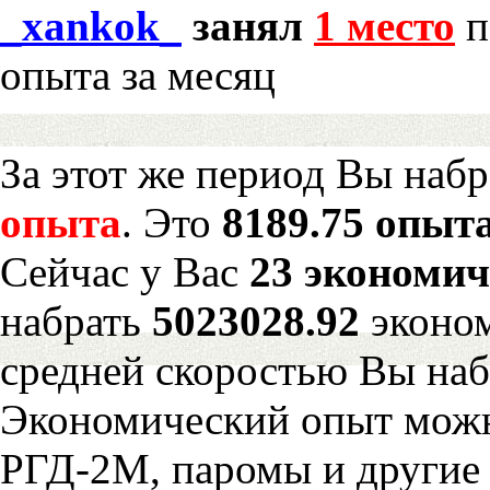
_xankok_
занял
1 место
п
опыта за месяц
За этот же период Вы наб
опыта
. Это
8189.75 опыта
Сейчас у Вас
23 экономич
набрать
5023028.92
эконом
средней скоростью Вы наб
Экономический опыт можн
РГД-2М, паромы и другие 