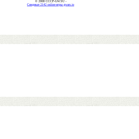
© 2008 CCCP-GW.SU -
Синдикат 2142 online-игры gwars.io