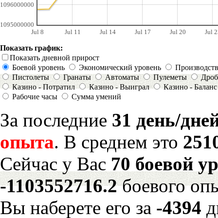
1096000000
1095000000
Jul 8
Jul 11
Jul 14
Jul 17
Jul 20
Jul 2
Показать график:
Показать дневной прирост
Боевой уровень
Экономический уровень
Производст
Пистолеты
Гранаты
Автоматы
Пулеметы
Дроб
Казино - Потратил
Казино - Выиграл
Казино - Баланс
Рабочие часы
Сумма умений
За последние
31 день/дне
опыта
. В среднем это
251
Сейчас у Вас
70 боевой у
-1103552716.2
боевого оп
Вы наберете его за
-4394
д