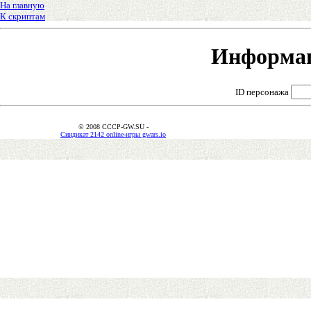
На главную
К скриптам
Информац
ID персонажа
© 2008 CCCP-GW.SU -
Синдикат 2142 online-игры gwars.io