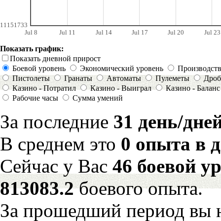
11151733
Jul 8
Jul 11
Jul 14
Jul 17
Jul 20
Jul 23
Показать график:
Показать дневной прирост
Боевой уровень
Экономический уровень
Производст
Пистолеты
Гранаты
Автоматы
Пулеметы
Дроб
Казино - Потратил
Казино - Выиграл
Казино - Баланс
Рабочие часы
Сумма умений
За последние
31 день/дне
В среднем это
0 опыта в 
Сейчас у Вас
46 боевой у
813083.2
боевого опыта.
За прошедший период вы н