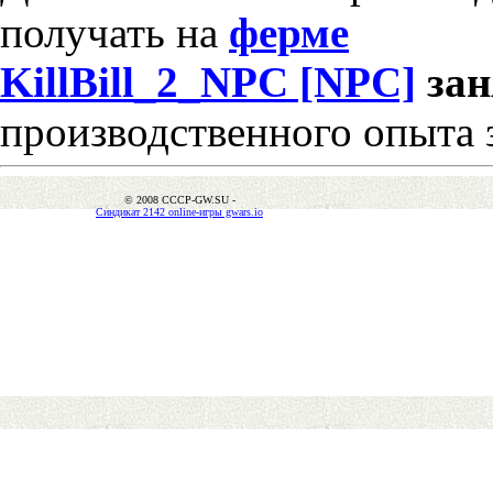
получать на
ферме
KillBill_2_NPC [NPC]
за
производственного опыта 
© 2008 CCCP-GW.SU -
Синдикат 2142 online-игры gwars.io