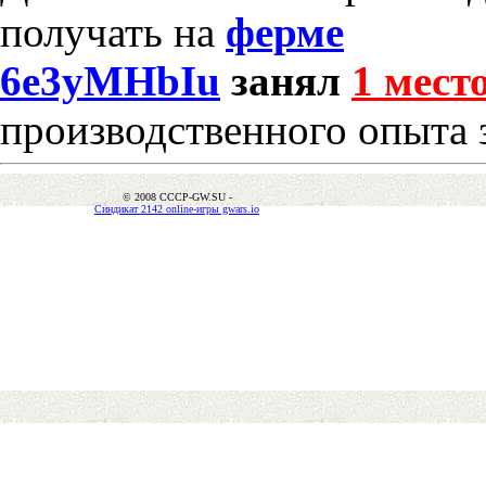
получать на
ферме
6e3yMHbIu
занял
1 мест
производственного опыта 
© 2008 CCCP-GW.SU -
Синдикат 2142 online-игры gwars.io