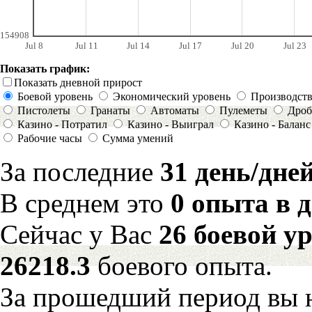
154908
Jul 8
Jul 11
Jul 14
Jul 17
Jul 20
Jul 23
Показать график:
Показать дневной прирост
Боевой уровень
Экономический уровень
Производст
Пистолеты
Гранаты
Автоматы
Пулеметы
Дроб
Казино - Потратил
Казино - Выиграл
Казино - Баланс
Рабочие часы
Сумма умений
За последние
31 день/дне
В среднем это
0 опыта в 
Сейчас у Вас
26 боевой у
26218.3
боевого опыта.
За прошедший период вы н