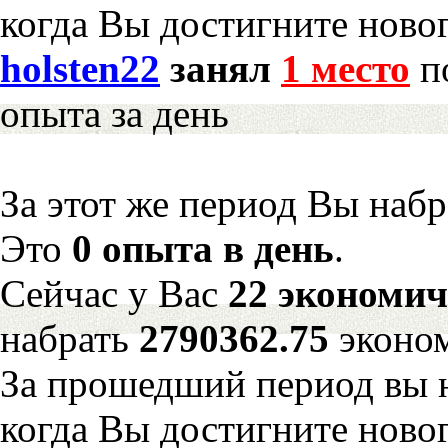
когда Вы достигните новог
holsten22
занял
1 место
по
опыта за день
За этот же период Вы наб
Это
0 опыта в день
.
Сейчас у Вас
22 экономич
набрать
2790362.75
эконо
За прошедший период вы н
когда Вы достигните новог