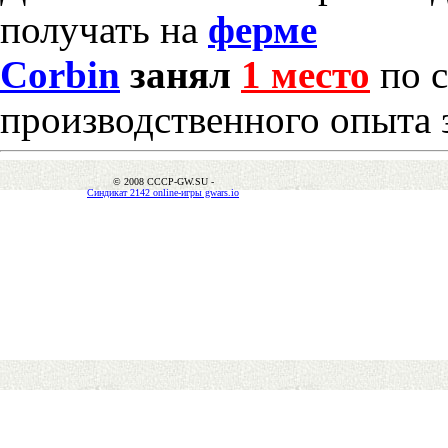
получать на
ферме
Corbin
занял
1 место
по с
производственного опыта 
© 2008 CCCP-GW.SU -
Синдикат 2142 online-игры gwars.io