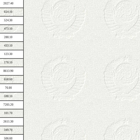
2027.40
654.10
524.30
473.10
288.10
433.10
123.30
178.10
8613.90
658.60
76.00
598.10
7205.20
101.70
2611.30
349.70
506.60