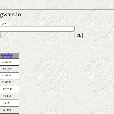
gwars.io
Ум. снайпер.
за 1 месяц
31637.40
1161.60
42276.90
23372.70
143320.40
2500.40
167.20
2072.00