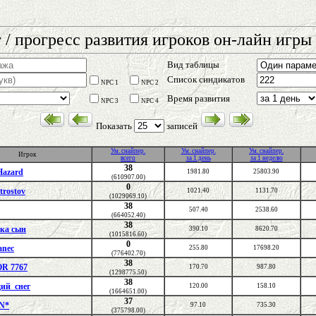
 / прогресс развития игроков он-лайн игры 
Вид таблицы
Список синдикатов
NPC 1
NPC 2
Время развития
NPC 3
NPC 4
Показать
записей
Ум. снайпер.
Ум. снайпер.
Ум. снайпер.
Игрок
всего
за 1 день
за 1 неделю
38
Hazard
1981.80
25803.90
(610907.00)
0
trostov
1021.40
1131.70
(1029069.10)
38
507.40
2538.60
(664052.40)
38
ка сын
390.10
8620.70
(1015816.60)
0
anec
255.80
17698.20
(776402.70)
38
R 7767
170.70
987.80
(1298775.50)
38
ий_снег
120.00
158.10
(1664651.00)
37
N*
97.10
735.30
(375798.00)