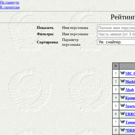
На главную
К скриптам
Рейтинг
Показать
Имя персонажа
Фильтры
Имя персонажа
Параметр
Сортировка
персонажа
№
SBC 
1
Maski
2
Ahab
3
Крош
4
Spart
5
ERRO
6
Тающ
7
*DR0
8