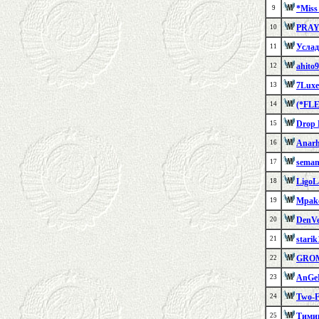
*Miss 
9
PRA
10
Услад
11
ahito
12
7Luxe
13
(*FL
14
Drop 
15
Anarh
16
seman
17
LigoL
18
Mpak
19
DenV
20
starik
21
GRO
22
AnGe
23
Two-F
24
Тими
25