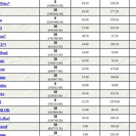
0
Priss*
94.10
530.20
(1008043.40)
38
Y
63.30
277.20
(1009162.40)
0
а
56.30
219.50
(2203466.10)
38
93
51.90
331.50
(944260.30)
38
on7
48.70
57.70
(745788.90)
38
EX*)
44.00
199.10
(651653.50)
38
Dead
34.90
43.90
(542215.10)
38
ist
33.50
50.10
(765671.50)
38
ser
22.90
473.60
(690977.80)
38
aize
19.30
106.60
(610947.00)
0
o6ec
18.80
18.80
(595952.40)
38
exx
16.40
452.20
(529592.80)
0
1
11.70
1379.60
(781113.80)
38
MLOK
11.00
89.10
(563969.90)
38
LsKaJ
10.50
209.20
(536748.30)
38
aced
6.00
160.50
(892771.70)
38
ник
5.00
201.50