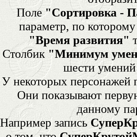
Поле
"Сортировка - 
параметр, по которому 
"Время развития"
т
Столбик
"Минимум уме
шести умений
У некоторых персонажей 
Они показывают перву
данному па
Например запись
СуперК
о том, что
СуперКрутой