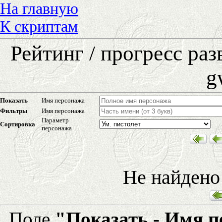
На главную
К скриптам
Рейтинг / прогресс ра
g
Показать
Имя персонажа
Фильтры
Имя персонажа
Параметр
Сортировка
персонажа
Не найдено
Поле
"Показать - Имя 