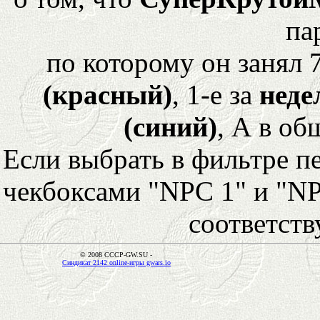
па
по которому он занял 
(красный)
, 1-е за
неде
(синий)
, А в об
Если выбрать в фильтре 
чекбоксами "NPC 1" и "NP
соответст
© 2008 CCCP-GW.SU -
Синдикат 2142 online-игры gwars.io