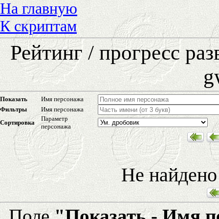
На главную
К скриптам
Рейтинг / прогресс ра
g
Показать
Имя персонажа
Фильтры
Имя персонажа
Параметр
Сортировка
персонажа
Не найдено
Поле
"Показать - Имя 