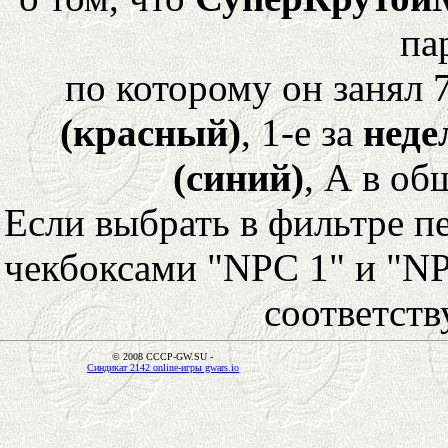
па
по которому он занял 
(красный)
, 1-е за
неде
(синий)
, А в об
Если выбрать в фильтре 
чекбоксами "NPC 1" и "NP
соответст
© 2008 CCCP-GW.SU -
Синдикат 2142 online-игры gwars.io