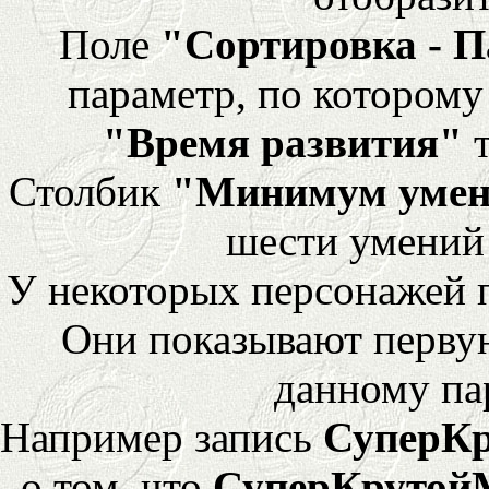
Поле
"Сортировка - 
параметр, по которому 
"Время развития"
т
Столбик
"Минимум уме
шести умений
У некоторых персонажей 
Они показывают перву
данному па
Например запись
СуперК
о том, что
СуперКрутой