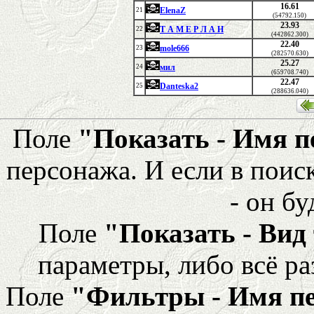
16.61
ElenaZ
21
(54792.150)
23.93
Т А М Е Р Л А Н
22
(442862.300)
22.40
mole666
23
(282570.630)
25.27
мил
24
(659708.740)
22.47
Danteska2
25
(288636.040)
Поле
"Показать - Имя 
персонажа. И если в поис
- он бу
Поле
"Показать - Вид
параметры, либо всё ра
Поле
"Фильтры - Имя п