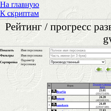
На главную
К скриптам
Рейтинг / прогресс ра
g
Показать
Имя персонажа
Фильтры
Имя персонажа
Параметр
Сортировка
персонажа
Производственны
№
Игрок
всего
23.01
BratSiz
1
(335272.820)
24.20
чекон
2
(483508.920)
24.49
sanekorn
3
(529347.680)
22.83