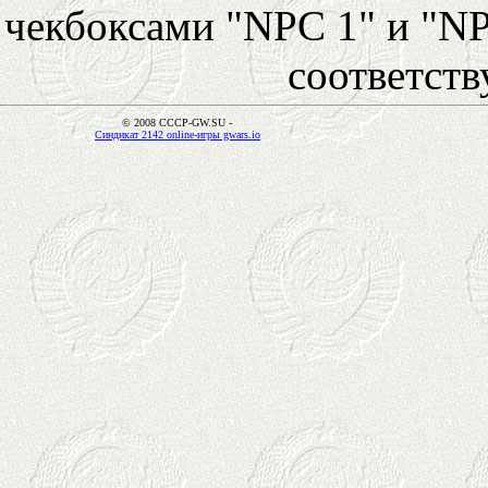
чекбоксами "NPC 1" и "NP
соответст
© 2008 CCCP-GW.SU -
Синдикат 2142 online-игры gwars.io