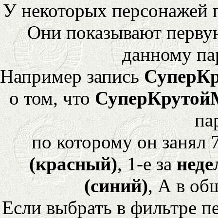
У некоторых персонажей 
Они показывают перву
данному па
Например запись
СуперК
о том, что
СуперКрутой
па
по которому он занял 
(красный)
, 1-е за
неде
(синий)
, А в об
Если выбрать в фильтре 