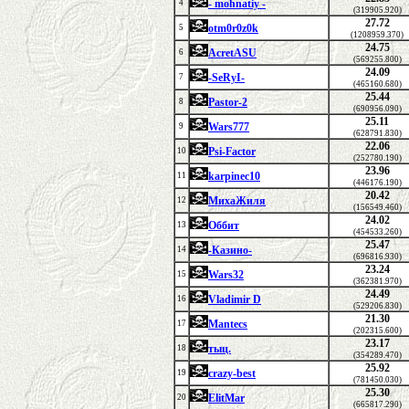
- mohnatiy -
4
(319905.920)
27.72
otm0r0z0k
5
(1208959.370)
24.75
AcretASU
6
(569255.800)
24.09
-SeRyI-
7
(465160.680)
25.44
Pastor-2
8
(690956.090)
25.11
Wars777
9
(628791.830)
22.06
Psi-Factor
10
(252780.190)
23.96
karpinec10
11
(446176.190)
20.42
МихаЖиля
12
(156549.460)
24.02
Оббит
13
(454533.260)
25.47
-Казино-
14
(696816.930)
23.24
Wars32
15
(362381.970)
24.49
Vladimir D
16
(529206.830)
21.30
Mantecs
17
(202315.600)
23.17
тыц.
18
(354289.470)
25.92
crazy-best
19
(781450.030)
25.30
ElitMar
20
(665817.290)