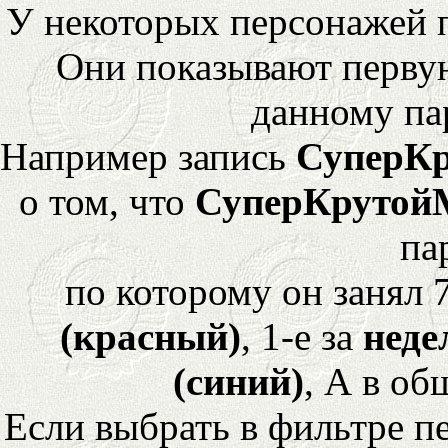
У некоторых персонажей 
Они показывают перву
данному па
Например запись
СуперК
о том, что
СуперКрутой
па
по которому он занял 
(красный)
, 1-е за
неде
(синий)
, А в об
Если выбрать в фильтре 