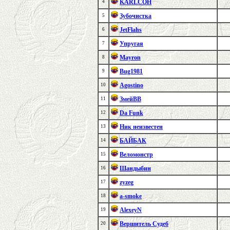
KARLCOH
4
Зубочистка
5
JetFlahs
6
Упругая
7
Mayron
8
Bug1981
9
Agostino
10
ЗмейВВ
11
Da Funk
12
Ник неизвестен
13
БАЙБАК
14
Веломонстр
15
Шандыбин
16
zyzeg
17
a-smoke
18
AlexeyN
19
Вершитель Судеб
20