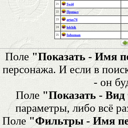
Swi4
21
Привал
22
artas74
23
lolchik
24
Inhuman
25
Поле
"Показать - Имя 
персонажа. И если в поис
- он бу
Поле
"Показать - Вид
параметры, либо всё ра
Поле
"Фильтры - Имя п