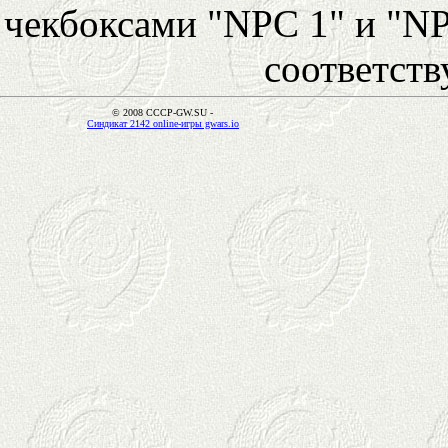
чекбоксами "NPC 1" и "NP
соответст
© 2008 CCCP-GW.SU -
Синдикат 2142 online-игры gwars.io