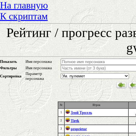
На главную
К скриптам
Рейтинг / прогресс ра
g
Показать
Имя персонажа
Фильтры
Имя персонажа
Параметр
Сортировка
персонажа
№
Игрок
Злой Тролль
1
Tirek
2
proprietor
3