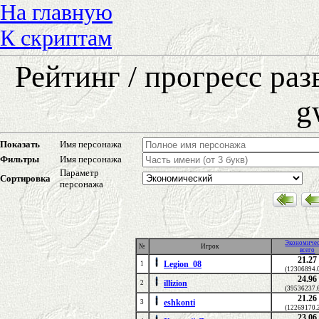
На главную
К скриптам
Рейтинг / прогресс ра
g
Показать
Имя персонажа
Фильтры
Имя персонажа
Параметр
Сортировка
персонажа
Экономиче
№
Игрок
всего
21.27
Legion_08
1
(12306894.
24.96
illizion
2
(39536237.
21.26
eshkonti
3
(12269170.
23.06