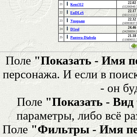
22.02
Kent312
21
(15206940.
22.17
EnDLeS
22
(16121152.
22.32
Упорыш
23
(16993837.
24.46
D1rol
24
(34298094.
21.18
Pantera-Diabola
25
(11989055.
Поле
"Показать - Имя 
персонажа. И если в поис
- он бу
Поле
"Показать - Вид
параметры, либо всё ра
Поле
"Фильтры - Имя п