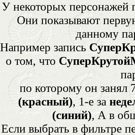
У некоторых персонажей 
Они показывают перву
данному па
Например запись
СуперК
о том, что
СуперКрутой
па
по которому он занял 
(красный)
, 1-е за
неде
(синий)
, А в об
Если выбрать в фильтре 