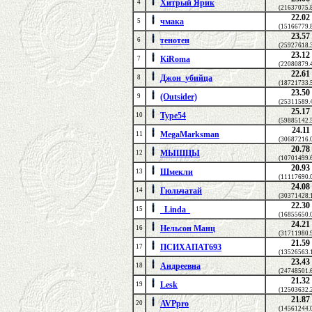
Хитрый Ярик
4
(21637075.
22.02
чмака
5
(15166779.
23.57
тенотен
6
(25927618.
23.12
KiRoma
7
(22080879.
22.61
Джон_убийца
8
(18721733.
23.50
(Outsider)
9
(25311589.
25.17
Type54
10
(59885142.
24.11
MegaMarksman
11
(30687216.
20.78
МЫШЦЫ
12
(10701499.
20.93
Шмекли
13
(11117690.
24.08
Гюльчатай
14
(30371428.
22.30
_Linda_
15
(16855650.
24.21
Нельсон Манц
16
(31711980.
21.59
ПСИХАПАТ693
17
(13526563.
23.43
Андреевна
18
(24748501.
21.32
Lesk
19
(12503632.
21.87
AVPpro
20
(14561244.