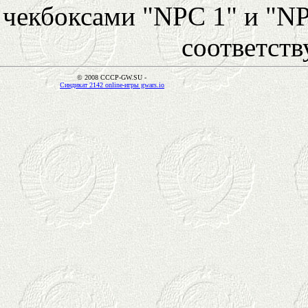
чекбоксами "NPC 1" и "NP
соответст
© 2008 CCCP-GW.SU -
Синдикат 2142 online-игры gwars.io