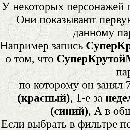
У некоторых персонажей 
Они показывают перву
данному па
Например запись
СуперК
о том, что
СуперКрутой
па
по которому он занял 
(красный)
, 1-е за
неде
(синий)
, А в об
Если выбрать в фильтре 