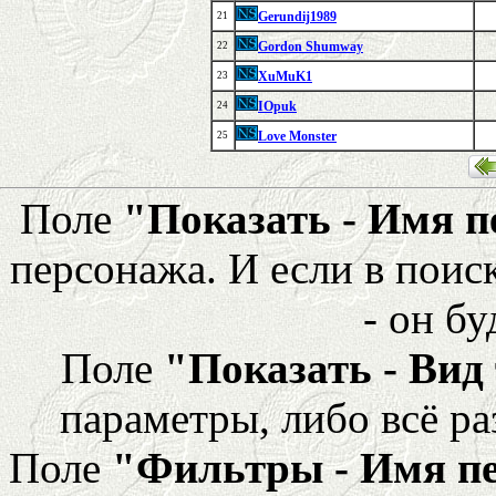
Gerundij1989
21
Gordon Shumway
22
XuMuK1
23
IOpuk
24
Love Monster
25
Поле
"Показать - Имя 
персонажа. И если в поис
- он бу
Поле
"Показать - Вид
параметры, либо всё ра
Поле
"Фильтры - Имя п