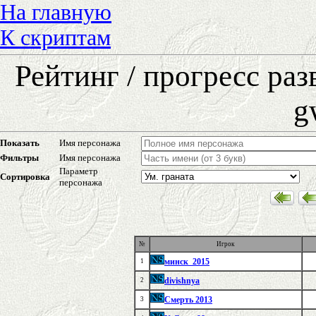
На главную
К скриптам
Рейтинг / прогресс ра
g
Показать
Имя персонажа
Фильтры
Имя персонажа
Параметр
Сортировка
персонажа
№
Игрок
минск_2015
1
divishnya
2
Смерть 2013
3