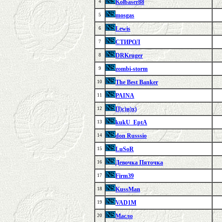
Kolbaser88
4
mosgas
5
Lewis
6
СТИРОЛ
7
DRKruger
8
zombi-storm
9
The Best Banker
10
PAINA
11
П)с)и)х)
12
kukU_EptA
13
don Russsio
14
LuSoR
15
Девочка Пяточка
16
Firm39
17
KussMan
18
VAD1M
19
Масло
20