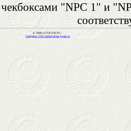
чекбоксами "NPC 1" и "NP
соответст
© 2008 CCCP-GW.SU -
Синдикат 2142 online-игры gwars.io