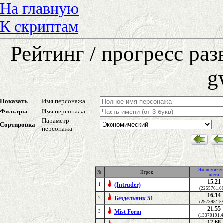
На главную
К скриптам
Рейтинг / прогресс ра
g
Показать
Имя персонажа
Фильтры
Имя персонажа
Параметр
Сортировка
персонажа
Экономичес
№
Игрок
всего
15.21
(Intruder)
1
(2255761.6
16.14
Бездельник 51
2
(2973981.5
21.55
Mist Form
3
(13370191.4
17.68