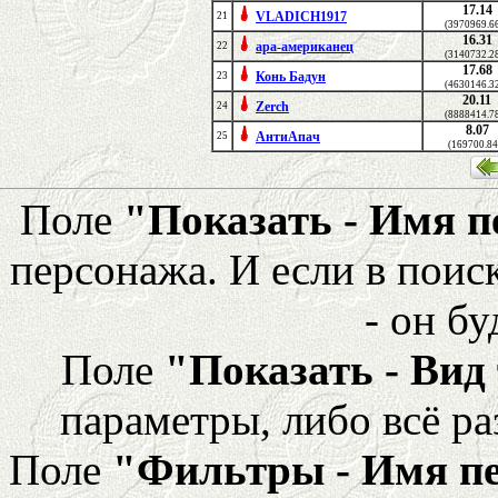
17.14
VLADICH1917
21
(3970969.6
16.31
ара-американец
22
(3140732.2
17.68
Конь Бадун
23
(4630146.3
20.11
Zerch
24
(8888414.7
8.07
АнтиАпач
25
(169700.84
Поле
"Показать - Имя 
персонажа. И если в поис
- он бу
Поле
"Показать - Вид
параметры, либо всё ра
Поле
"Фильтры - Имя п