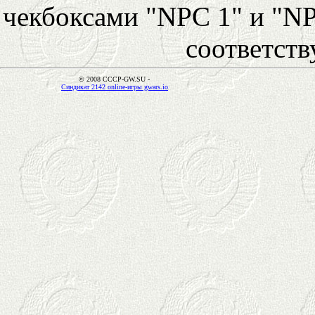
чекбоксами "NPC 1" и "NP
соответст
© 2008 CCCP-GW.SU -
Синдикат 2142 online-игры gwars.io