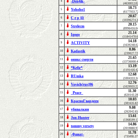
-Den4ik-
4
(4630812.0
18.73
Yohoho1
5
(6177933.7
20.67
C e p )I(
6
(10396274.3
20.15
Strelecm
7
(8996416.0
21.14
Igogo
8
(11841478.6
14.18
ACTIVITY
9
(1639248.0
8.86
Kadastik
10
(239027.72
21.65
оникс смерти
11
(13736008.4
13.19
*Kefir*
12
(1191416.4
12.68
RUmka
13
(1004333.3
12.76
Vovich(rus)96
14
(1029935.2
11.30
_Peace_
15
(620143.28
10.03
КрасноГвардеец
16
(381635.82
9.08
убивалкин
17
(262042.65
13.61
Jon-Hunter
18
(1368599.1
14.86
tommy versety
19
(2019880.9
11.78
-Фанат-
20
(735095.37