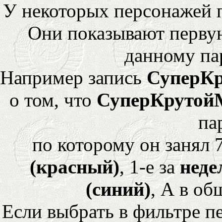
У некоторых персонажей 
Они показывают перву
данному па
Например запись
СуперК
о том, что
СуперКрутой
па
по которому он занял 
(красный)
, 1-е за
неде
(синий)
, А в об
Если выбрать в фильтре 