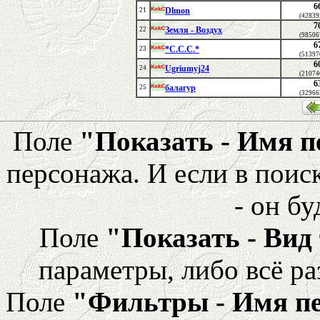
6
Dlmon
21
(42839
7
Земля - Воздух
22
(98506
6
*С.С.С.*
23
(51397
6
Ugriumyj24
24
(21074
6
балагур
25
(32966
Поле
"Показать - Имя 
персонажа. И если в поис
- он бу
Поле
"Показать - Вид
параметры, либо всё ра
Поле
"Фильтры - Имя п