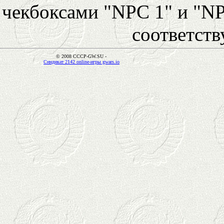
чекбоксами "NPC 1" и "NP
соответст
© 2008 CCCP-GW.SU -
Синдикат 2142 online-игры gwars.io