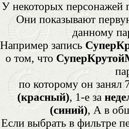
У некоторых персонажей 
Они показывают перву
данному па
Например запись
СуперК
о том, что
СуперКрутой
па
по которому он занял 
(красный)
, 1-е за
неде
(синий)
, А в об
Если выбрать в фильтре 