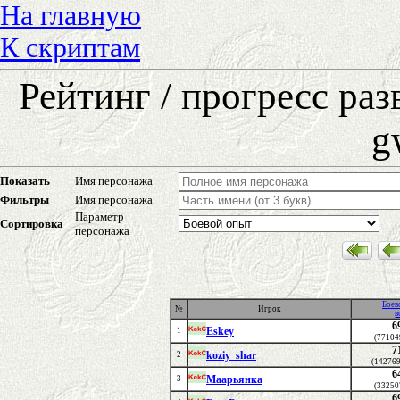
На главную
К скриптам
Рейтинг / прогресс ра
g
Показать
Имя персонажа
Фильтры
Имя персонажа
Параметр
Сортировка
персонажа
Боев
№
Игрок
в
6
Eskey
1
(77104
7
koziy_shar
2
(14276
6
Маарьянка
3
(33250
6