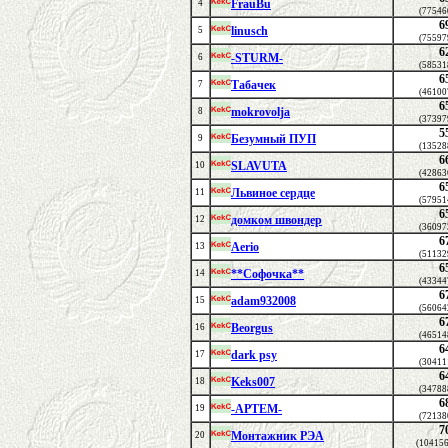
FrauBu
4
(77546
6
linusch
5
(75597
6
-STURM-
6
(58531
6
Табачек
7
(46100
6
mokrovolja
8
(37397
5
Безумный ПУП
9
(13528
6
SLAVUTA
10
(42863
6
Львиное сердце
11
(57951
6
домком швондер
12
(36097
6
Aerio
13
(51132
6
**Софочка**
14
(43344
6
adam932008
15
(56064
6
Beorgus
16
(46514
6
dark psy
17
(30411
6
Keks007
18
(34788
6
-APTEM-
19
(72138
7
Монтажник РЭА
20
(10415