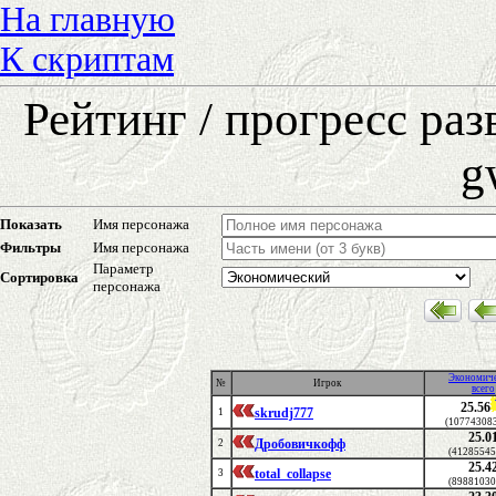
На главную
К скриптам
Рейтинг / прогресс ра
g
Показать
Имя персонажа
Фильтры
Имя персонажа
Параметр
Сортировка
персонажа
Экономич
№
Игрок
всего
25.56
skrudj777
1
(107743083
25.0
Дробовичкофф
2
(41285545
25.4
total_collapse
3
(89881030