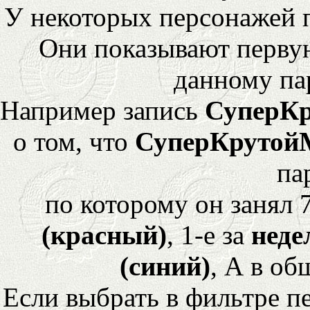
У некоторых персонажей 
Они показывают перву
данному па
Например запись
СуперК
о том, что
СуперКрутой
па
по которому он занял 
(красный)
, 1-е за
неде
(синий)
, А в об
Если выбрать в фильтре 