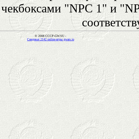
чекбоксами "NPC 1" и "NP
соответст
© 2008 CCCP-GW.SU -
Синдикат 2142 online-игры gwars.io