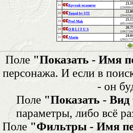
23.1
Крутой человече
21
(22690843
22.8
Tuned by STI
22
(20442901
25.1
Prof-Mak
23
(60514460
20.7
O B L l T U S
24
(10617196
24.0
Afarin
25
(29921775
Поле
"Показать - Имя 
персонажа. И если в поис
- он бу
Поле
"Показать - Вид
параметры, либо всё ра
Поле
"Фильтры - Имя п