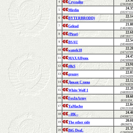
23.3
Crystalite
4
(23639463
24.3
Mirdin
5
(33237155
22.1
BYTERBRODD)
6
(15910366
21.8
Gelead
7
(14633805
22.6
(Pirat)
8
(18728377
22.5
BSAU
9
(18346089
22.2
wanek18
10
(16753709
24.4
МАХАНчик
11
(34230968
23.9
t0kS
12
(28738870
22.0
grozny
13
(15224209
22.1
Дикая Слива
14
(15763839
22.2
White Wolf 1
15
(16839333
18.6
FoxInArmy
16
(6101194.
22.8
YaMacho
17
(20121318
24.4
--ИК--
18
(34308727
20.0
The other side
19
(8626076.
21.3
BiG DeaL
20
(12602650