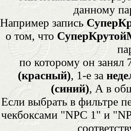
данному па
Например запись
СуперК
о том, что
СуперКрутой
па
по которому он занял 
(красный)
, 1-е за
неде
(синий)
, А в об
Если выбрать в фильтре 
чекбоксами "NPC 1" и "NP
соответст