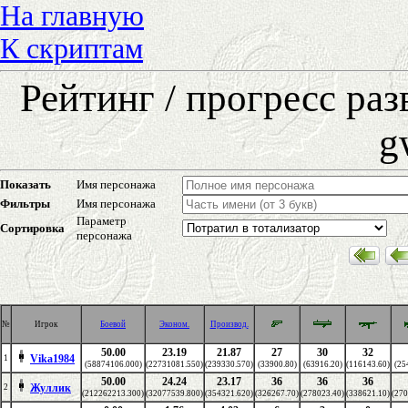
На главную
К скриптам
Рейтинг / прогресс ра
g
Показать
Имя персонажа
Фильтры
Имя персонажа
Параметр
Сортировка
персонажа
№
Игрок
Боевой
Эконом.
Производ.
50.00
23.19
21.87
27
30
32
Vika1984
1
(58874106.000)
(22731081.550)
(239330.570)
(33900.80)
(63916.20)
(116143.60)
(25
50.00
24.24
23.17
36
36
36
Жуллик
2
(212262213.300)
(32077539.800)
(354321.620)
(326267.70)
(278023.40)
(338621.10)
(270