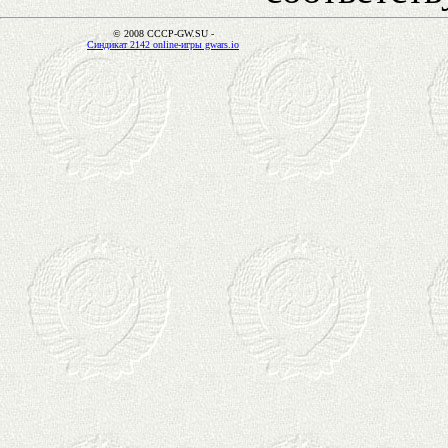
© 2008 CCCP-GW.SU -
Синдикат 2142 online-игры gwars.io