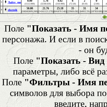
0.00
1.76
4.02
6
2
0
Дайте_две
3
(1512.000)
(3238.020)
(310.400)
(72.50)
(8.10)
(2.00)
(
50.00
21.76
25.18
35
31
34
zlostnik
4
(108303699.200)
(14161121.570)
(641878.140)
(229695.90)
(84952.20)
(187859.80)
(130
Поле
"Показать - Имя 
персонажа. И если в поис
- он бу
Поле
"Показать - Вид
параметры, либо всё ра
Поле
"Фильтры - Имя п
символов для выбора по
введите, напр