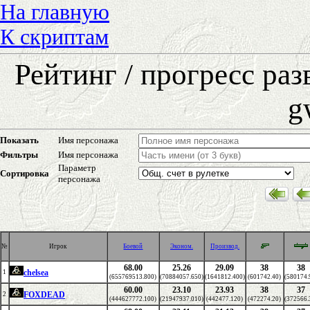
На главную
К скриптам
Рейтинг / прогресс ра
g
Показать
Имя персонажа
Фильтры
Имя персонажа
Параметр
Сортировка
персонажа
№
Игрок
Боевой
Эконом.
Производ.
68.00
25.26
29.09
38
38
chelsea
1
(655769513.800)
(70884057.650)
(1641812.400)
(601742.40)
(580174.
60.00
23.10
23.93
38
37
FOXDEAD
2
(444627772.100)
(21947937.010)
(442477.120)
(472274.20)
(372566.