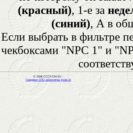
(красный)
, 1-е за
неде
(синий)
, А в об
Если выбрать в фильтре 
чекбоксами "NPC 1" и "NP
соответст
© 2008 CCCP-GW.SU -
Синдикат 2142 online-игры gwars.io