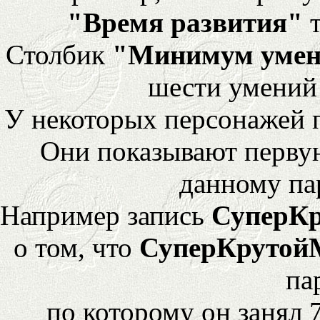
"Время развития"
т
Столбик
"Минимум уме
шести умений
У некоторых персонажей 
Они показывают перву
данному па
Например запись
СуперК
о том, что
СуперКрутой
па
по которому он занял 