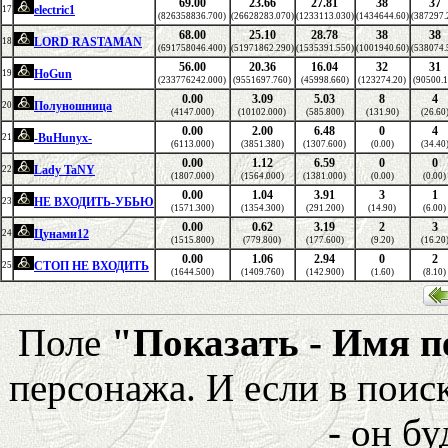
69.00
23.66
27.81
38
37
electric1
17
(826358836.700)
(26628283.070)
(1233113.030)
(1434644.60)
(387297.
68.00
25.10
28.78
38
38
LORD RASTAMAN
18
(691758046.400)
(51971862.290)
(1535391.550)
(1001940.60)
(538074.
56.00
20.36
16.04
32
31
HoGun
19
(233776242.000)
(9551697.760)
(45998.660)
(123274.20)
(90500.1
0.00
3.09
5.03
8
4
Полуношница
20
(4147.000)
(10102.000)
(585.800)
(131.90)
(26.60
0.00
2.00
6.48
0
4
-BuHunyx-
21
(6113.000)
(3851.380)
(1307.600)
(0.00)
(34.40
0.00
1.12
6.59
0
0
Lady TaNY
22
(1807.000)
(1564.000)
(1381.000)
(0.00)
(0.00)
0.00
1.04
3.91
3
1
НЕ ВХОДИТЬ-УБЬЮ
23
(1571.300)
(1354.300)
(291.200)
(14.90)
(6.00)
0.00
0.62
3.19
2
3
Цунами12
24
(1515.800)
(779.800)
(177.600)
(9.20)
(16.20
0.00
1.06
2.94
0
2
СТОП НЕ ВХОДИТЬ
25
(1644.500)
(1409.760)
(142.900)
(1.60)
(8.10)
Поле
"Показать - Имя 
персонажа. И если в поис
- он бу