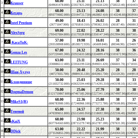
68.00
23.11
21.13
38
37
Krauser
3
(649641478.000)
(22027825.200)
(191658.520)
(758553.40)
(416443.
68.00
23.13
24.08
38
37
Кесарь
4
(693770082.000)
(22194725.720)
(463802.410)
(1143246.60)
(365956.
49.00
18.43
26.02
28
31
Intel Pentium
5
(26771847.900)
(5705810.310)
(799362.310)
(36187.40)
(96080.3
69.00
22.02
28.22
38
38
AlexSerg
6
(793437084.800)
(15179328.890)
(1356147.340)
(912994.90)
(667305.
57.00
19.98
16.01
31
26
-KacaTuK-
7
(203538908.600)
(8538572.920)
(45609.840)
(80346.90)
(23469.7
67.00
24.32
28.16
38
36
Gonza Les
8
(537220481.300)
(32925633.580)
(1334899.470)
(1101672.90)
(292521.
63.00
23.11
26.69
37
34
LEITUNG
9
(330886512.400)
(22056199.550)
(949831.420)
(366601.70)
(171810.
50.00
20.48
25.20
28
28
Шаи-Хулуд
10
(48727835.700)
(9889135.130)
(645961.730)
(35159.20)
(44491.0
50.00
25.03
29.28
38
33
Блондинище
11
(211832732.000)
(43632594.440)
(1714295.310)
(443198.10)
(162108.
70.00
25.06
27.79
38
38
DogmaDemon
12
(1121759867.600)
(47467585.260)
(1227341.130)
(1674987.90)
(854950.
68.00
22.36
25.88
38
37
MikeS1(R)
13
(606783980.100)
(17246966.100)
(773272.780)
(679586.80)
(390046.
65.00
24.57
27.38
38
37
Теневой
14
(470399051.800)
(35515005.950)
(1118692.380)
(532106.40)
(368981.
68.00
23.90
25.23
38
38
sKaiX
15
(637764563.600)
(28715279.740)
(652787.180)
(707631.30)
(550806.
63.00
22.22
21.99
38
32
DDick
16
(273536855.200)
(16413812.990)
(246863.490)
(544364.50)
(126704.