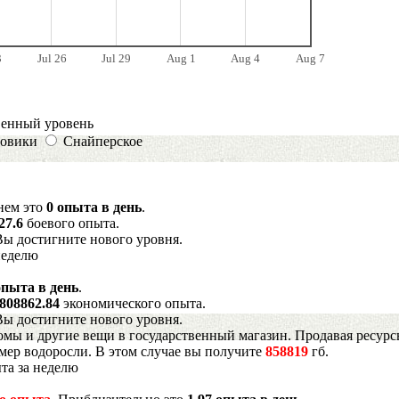
3
Jul 26
Jul 29
Aug 1
Aug 4
Aug 7
венный уровень
овики
Снайперское
днем это
0 опыта в день
.
27.6
боевого опыта.
Вы достигните нового уровня.
неделю
опыта в день
.
808862.84
экономического опыта.
Вы достигните нового уровня.
мы и другие вещи в государственный магазин. Продавая ресурс
имер водоросли. В этом случае вы получите
858819
гб.
та за неделю