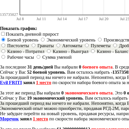
135735027
Jul 8
Jul 11
Jul 14
Jul 17
Jul 20
Jul 2
Показать график:
Показать дневной прирост
Боевой уровень
Экономический уровень
Производст
Пистолеты
Гранаты
Автоматы
Пулеметы
Дроб
Казино - Потратил
Казино - Выиграл
Казино - Баланс
Рабочие часы
Сумма умений
За последние
31 день/дней
Вы набрали
0
боевого опыта
. В сре
Сейчас у Вас
52 боевой уровень
. Вам осталось набрать
-1357350
За прошедший период вы ничего не набрали. Непонятно, когда 
Evil FRITI
занял
1 место
по скорости набора боевого опыта за 
За этот же период Вы набрали
0
экономического опыта
. Это
0 
Сейчас у Вас
19 экономический уровень
. Вам осталось набрать
За прошедший период вы ничего не набрали. Непонятно, когда 
Экономический опыт можно приобрести, продавая РГД-2М, паро
Не забудьте перейти на новый уровень, продавая ресурсы, напр
Моречок
занял
1 место
по скорости набора экономического опы