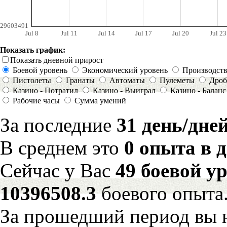
29603491
Jul 8
Jul 11
Jul 14
Jul 17
Jul 20
Jul 23
Показать график:
Показать дневной прирост
Боевой уровень
Экономический уровень
Производст
Пистолеты
Гранаты
Автоматы
Пулеметы
Дроб
Казино - Потратил
Казино - Выиграл
Казино - Баланс
Рабочие часы
Сумма умений
За последние
31 день/дне
В среднем это
0 опыта в 
Сейчас у Вас
49 боевой у
10396508.3
боевого опыта
За прошедший период вы н