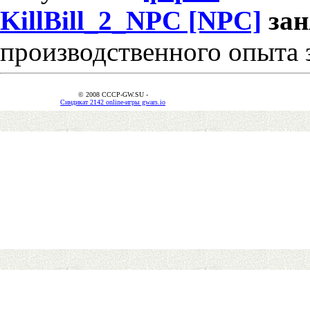
KillBill_2_NPC [NPC]
за
производственного опыта 
© 2008 CCCP-GW.SU -
Синдикат 2142 online-игры gwars.io