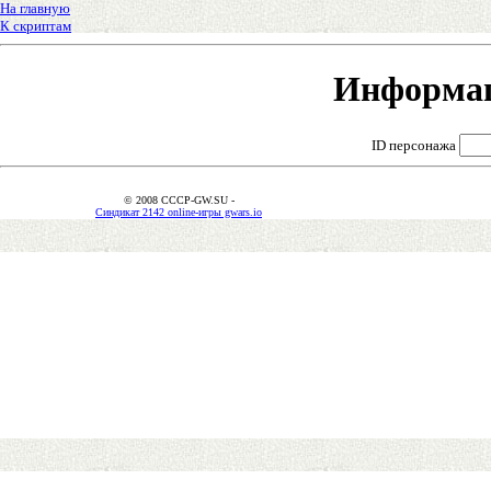
На главную
К скриптам
Информац
ID персонажа
© 2008 CCCP-GW.SU -
Синдикат 2142 online-игры gwars.io