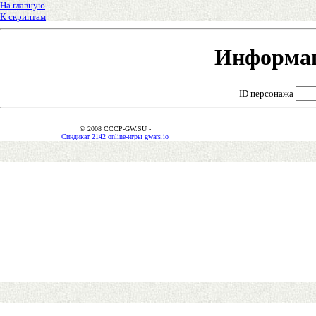
На главную
К скриптам
Информац
ID персонажа
© 2008 CCCP-GW.SU -
Синдикат 2142 online-игры gwars.io