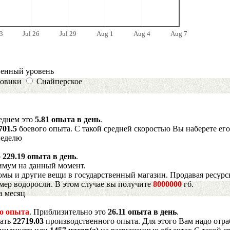
3
Jul 26
Jul 29
Aug 1
Aug 4
Aug 7
венный уровень
овики
Снайперское
реднем это
5.81 опыта в день
.
701.5
боевого опыта. С такой средней скоростью Вы наберете его
неделю
о
229.19 опыта в день
.
имум на данный момент.
мы и другие вещи в государственный магазин. Продавая ресурс
имер водоросли. В этом случае вы получите
8000000
гб.
а месяц
о опыта
. Приблизительно это
26.11 опыта в день
.
рать
22719.03
производственного опыта. Для этого Вам надо отра