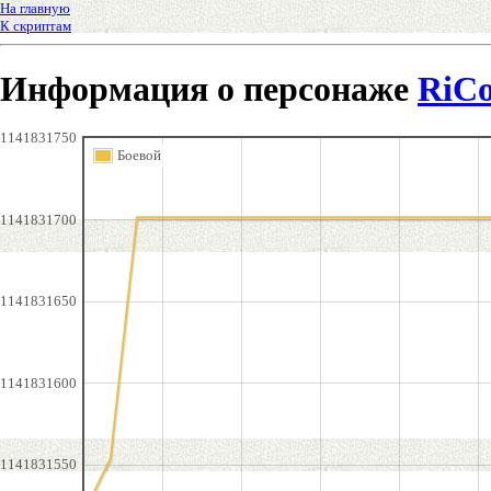
На главную
К скриптам
Информация о персонаже
RiC
1141831750
Боевой
1141831700
1141831650
1141831600
1141831550