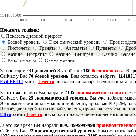
1141831500
Jul 8
Jul 11
Jul 14
Jul 17
Jul 20
Jul 2
Показать график:
Показать дневной прирост
Боевой уровень
Экономический уровень
Производст
Пистолеты
Гранаты
Автоматы
Пулеметы
Дроб
Казино - Потратил
Казино - Выиграл
Казино - Баланс
Рабочие часы
Сумма умений
За последние
31 день/дней
Вы набрали
180
боевого опыта
. В с
Сейчас у Вас
70 боевой уровень
. Вам осталось набрать
-1141831
Evil FRITI
занял
1 место
по скорости набора боевого опыта за 
За этот же период Вы набрали
7105
экономического опыта
. Эт
Сейчас у Вас
25 экономический уровень
. Вы уже набрали макс
Экономический опыт можно приобрести, продавая РГД-2М, паро
Не забудьте перейти на новый уровень, продавая ресурсы, напр
Effya
занял
1 место
по скорости набора экономического опыта з
За это же время Вы набрали
809.34999999998
производственног
Сейчас у Вас
22 производственный уровень
. Вам осталось наб