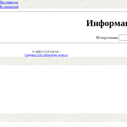
На главную
К скриптам
Информац
ID персонажа
© 2008 CCCP-GW.SU -
Синдикат 2142 online-игры gwars.io