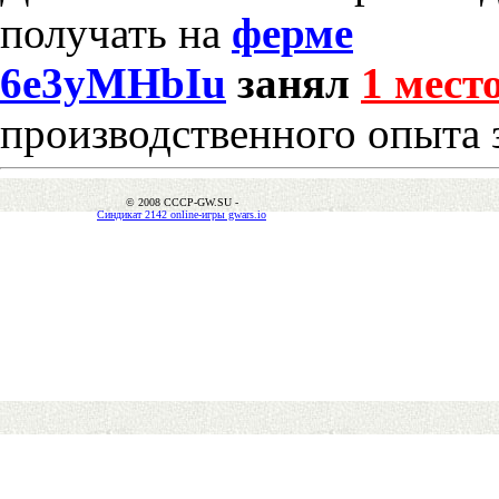
получать на
ферме
6e3yMHbIu
занял
1 мест
производственного опыта 
© 2008 CCCP-GW.SU -
Синдикат 2142 online-игры gwars.io