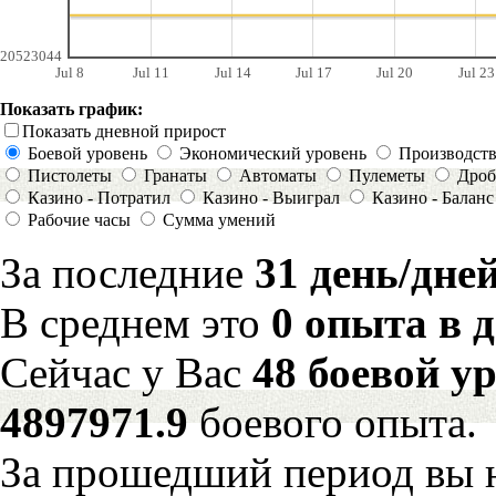
20523044
Jul 8
Jul 11
Jul 14
Jul 17
Jul 20
Jul 23
Показать график:
Показать дневной прирост
Боевой уровень
Экономический уровень
Производст
Пистолеты
Гранаты
Автоматы
Пулеметы
Дроб
Казино - Потратил
Казино - Выиграл
Казино - Баланс
Рабочие часы
Сумма умений
За последние
31 день/дне
В среднем это
0 опыта в 
Сейчас у Вас
48 боевой у
4897971.9
боевого опыта.
За прошедший период вы н