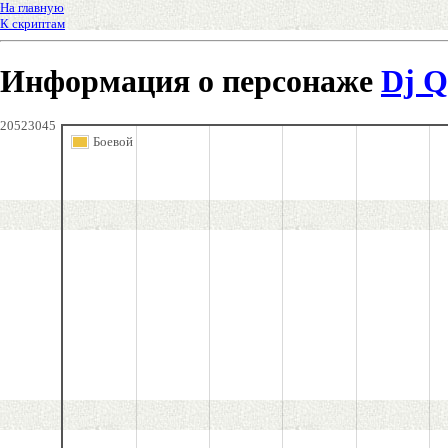
На главную
К скриптам
Информация о персонаже
Dj Q
20523045
Боевой