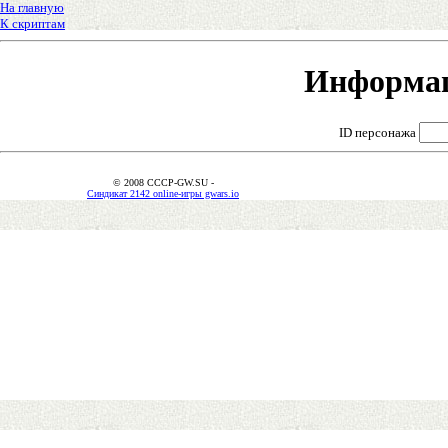
На главную
К скриптам
Информац
ID персонажа
© 2008 CCCP-GW.SU -
Синдикат 2142 online-игры gwars.io