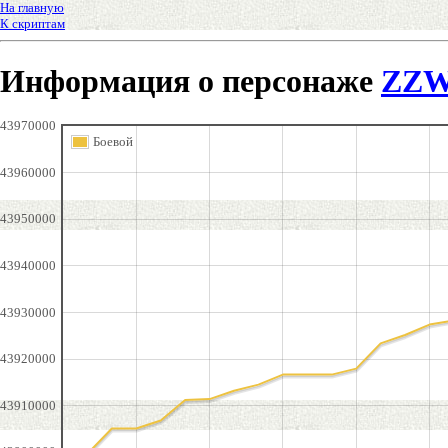
На главную
К скриптам
Информация о персонаже
ZZW
43970000
Боевой
43960000
43950000
43940000
43930000
43920000
43910000