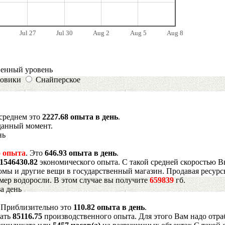
Jul 27
Jul 30
Aug 2
Aug 5
Aug 8
венный уровень
овики
Снайперское
 среднем это
2227.68 опыта в день
.
данный момент.
нь
 опыта
. Это
646.93 опыта в день
.
1546430.82
экономического опыта. С такой средней скоростью В
мы и другие вещи в государственный магазин. Продавая ресурс
имер водоросли. В этом случае вы получите
659839
гб.
а день
. Приблизительно это
110.82 опыта в день
.
рать
85116.75
производственного опыта. Для этого Вам надо отра