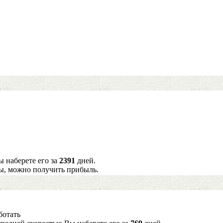
ы наберете его за
2391
дней.
ы, можно получить прибыль.
ботать