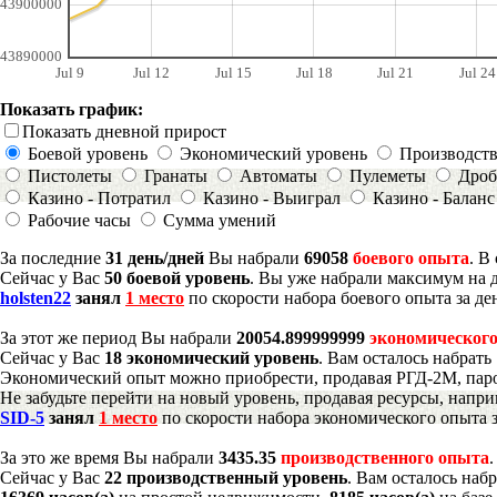
43900000
43890000
Jul 9
Jul 12
Jul 15
Jul 18
Jul 21
Jul 24
Показать график:
Показать дневной прирост
Боевой уровень
Экономический уровень
Производст
Пистолеты
Гранаты
Автоматы
Пулеметы
Дроб
Казино - Потратил
Казино - Выиграл
Казино - Баланс
Рабочие часы
Сумма умений
За последние
31 день/дней
Вы набрали
69058
боевого опыта
. В
Сейчас у Вас
50 боевой уровень
. Вы уже набрали максимум на 
holsten22
занял
1 место
по скорости набора боевого опыта за де
За этот же период Вы набрали
20054.899999999
экономического
Сейчас у Вас
18 экономический уровень
. Вам осталось набрать
Экономический опыт можно приобрести, продавая РГД-2М, паро
Не забудьте перейти на новый уровень, продавая ресурсы, напр
SID-5
занял
1 место
по скорости набора экономического опыта з
За это же время Вы набрали
3435.35
производственного опыта
Сейчас у Вас
22 производственный уровень
. Вам осталось наб