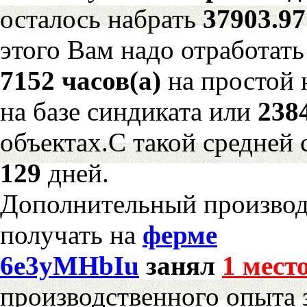
осталось набрать
37903.9
этого Вам надо отработать
7152 часов(а)
на простой
на базе синдиката или
238
объектах.С такой средней 
129
дней.
Дополнительный произво
получать на
ферме
6e3yMHbIu
занял
1 мест
производственного опыта 