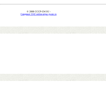
© 2008 CCCP-GW.SU -
Синдикат 2142 online-игры gwars.io