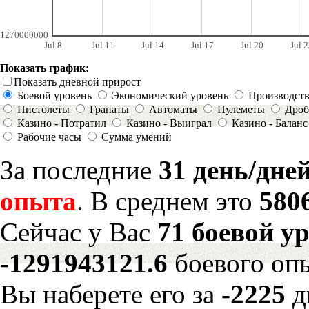
1270000000
Jul 8
Jul 11
Jul 14
Jul 17
Jul 20
Jul 2
Показать график:
Показать дневной прирост
Боевой уровень
Экономический уровень
Производст
Пистолеты
Гранаты
Автоматы
Пулеметы
Дроб
Казино - Потратил
Казино - Выиграл
Казино - Баланс
Рабочие часы
Сумма умений
За последние
31 день/дне
опыта
. В среднем это
580
Сейчас у Вас
71 боевой у
-1291943121.6
боевого оп
Вы наберете его за
-2225
д