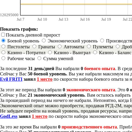
120295000
Jul 7
Jul 10
Jul 13
Jul 16
Jul 19
Jul 2
Показать график:
Показать дневной прирост
Боевой уровень
Экономический уровень
Производст
Пистолеты
Гранаты
Автоматы
Пулеметы
Дроб
Казино - Потратил
Казино - Выиграл
Казино - Баланс
Рабочие часы
Сумма умений
За последние
31 день/дней
Вы набрали
0
боевого опыта
. В сре
Сейчас у Вас
50 боевой уровень
. Вы уже набрали максимум на 
Evil FRITI
занял
1 место
по скорости набора боевого опыта за 
За этот же период Вы набрали
0
экономического опыта
. Это
0 
Сейчас у Вас
21 экономический уровень
. Вам осталось набрать
За прошедший период вы ничего не набрали. Непонятно, когда 
Экономический опыт можно приобрести, продавая РГД-2М, паро
Не забудьте перейти на новый уровень, продавая ресурсы, напр
GodLess
занял
1 место
по скорости набора экономического опыт
За это же время Вы набрали
0
производственного опыта
. Приб