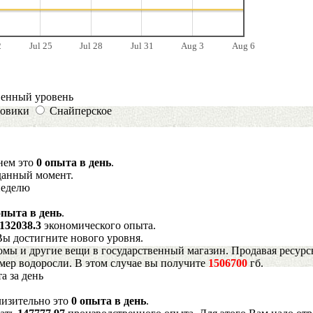
2
Jul 25
Jul 28
Jul 31
Aug 3
Aug 6
венный уровень
овики
Снайперское
днем это
0 опыта в день
.
данный момент.
неделю
опыта в день
.
132038.3
экономического опыта.
Вы достигните нового уровня.
мы и другие вещи в государственный магазин. Продавая ресурс
имер водоросли. В этом случае вы получите
1506700
гб.
а за день
лизительно это
0 опыта в день
.