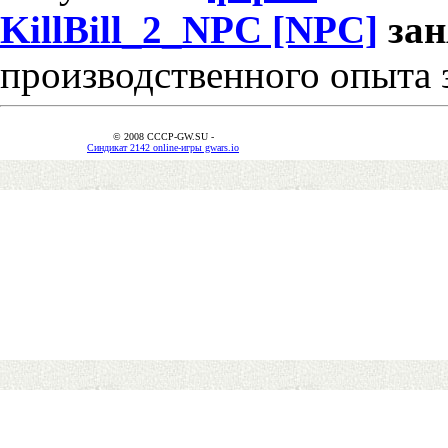
KillBill_2_NPC [NPC]
за
производственного опыта 
© 2008 CCCP-GW.SU -
Синдикат 2142 online-игры gwars.io