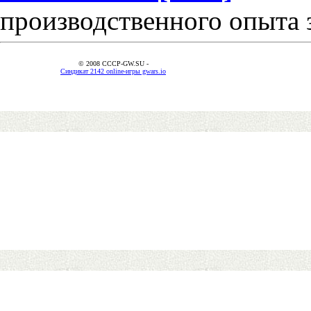
производственного опыта 
© 2008 CCCP-GW.SU -
Синдикат 2142 online-игры gwars.io