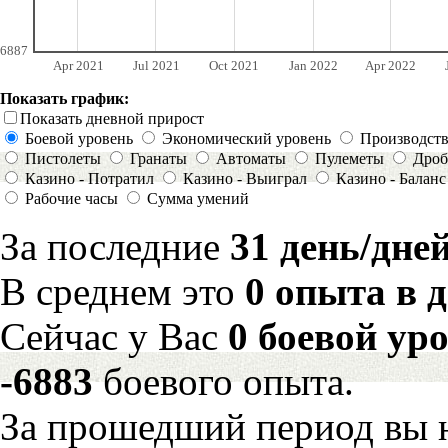
6887
Apr 2021
Jul 2021
Oct 2021
Jan 2022
Apr 2022
Показать график:
Показать дневной прирост
Боевой уровень
Экономический уровень
Производст
Пистолеты
Гранаты
Автоматы
Пулеметы
Дроб
Казино - Потратил
Казино - Выиграл
Казино - Баланс
Рабочие часы
Сумма умений
За последние
31 день/дне
В среднем это
0 опыта в 
Сейчас у Вас
0 боевой ур
-6883
боевого опыта.
За прошедший период вы н