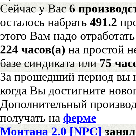
Сейчас у Вас
6 производс
осталось набрать
491.2
пр
этого Вам надо отработать
224 часов(а)
на простой 
базе синдиката или
75 час
За прошедший период вы н
когда Вы достигните новог
Дополнительный произво
получать на
ферме
Монтана 2.0 [NPC]
заня